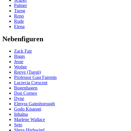
Scarlet
Palmer
Tseng
Reno
Rude
Elena
Nebenfiguren
Zack Fair
Biggs
Jesse
Wedge
Reeve (Tuesti)
Professor Gast Faremis
Lucrecia Crescent
Bugenhagen
Don Corneo
Dyne
Elmyra Gainsborough
Godo Kisaragi
Iphalna
Marlene Wallace
Seto
Shera Highwind