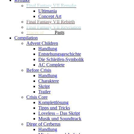
Remake
Final Fantasy VII Remake
Ultimania
Concept Art
Final Fantasy VII Rebirth
Final Fantasy VII Revelation
Traces of
Two
Pasts
Compilation
Advent Children
Handlung
Entstehungsgeschichte
Die Schleifen-Symbolik
AC Complete
Before Crisis
Handlung
Charaktere
Skript
Trailer
Crisis Core
Komplettlösung
Tipps und Tricks
Loveless – Das Skript
Musik und Soundtrack
Dirge of Cerberus
Handlung