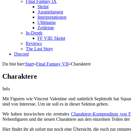
Final Fantasy IX
Skript
Anspielungen
Interpretationen
Ultimania
Zeitleiste
In-Depth
FF VIII: Skript
Reviews
The Last Story
Discord
Du bist hier:
Start
»
Final Fantasy VII
»
Charaktere
Charaktere
Info
Mit Figuren wie Vincent Valentine und natürlich Sephiroth hat Squar
sind von Interesse. Um sie soll es in dieser Sektion gehen.
Wir haben inzwischen ein zentrales
Charaktere-Kompendium von Fi
Nebenfiguren und die neuen Charaktere aus den einzelnen Teilen der
Hier findet ihr ab sofort nur noch eine Übersicht, die euch zur entspr