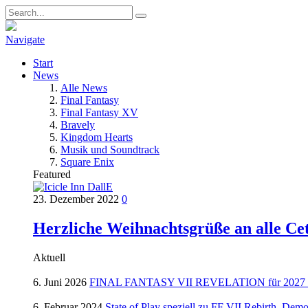
Navigate
Start
News
Alle News
Final Fantasy
Final Fantasy XV
Bravely
Kingdom Hearts
Musik und Soundtrack
Square Enix
Featured
23. Dezember 2022
0
Herzliche Weihnachtsgrüße an alle Ce
Aktuell
6. Juni 2026
FINAL FANTASY VII REVELATION für 2027 ang
6. Februar 2024
State of Play speziell zu FF VII Rebirth, Dem