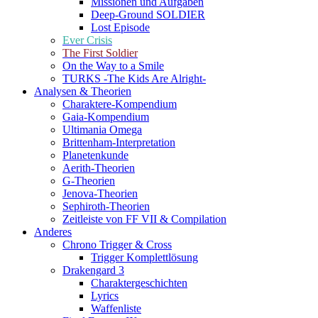
Missionen und Aufgaben
Deep-Ground SOLDIER
Lost Episode
Ever Crisis
The First Soldier
On the Way to a Smile
TURKS -The Kids Are Alright-
Analysen & Theorien
Charaktere-Kompendium
Gaia-Kompendium
Ultimania Omega
Brittenham-Interpretation
Planetenkunde
Aerith-Theorien
G-Theorien
Jenova-Theorien
Sephiroth-Theorien
Zeitleiste von FF VII & Compilation
Anderes
Chrono Trigger & Cross
Trigger Komplettlösung
Drakengard 3
Charaktergeschichten
Lyrics
Waffenliste