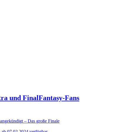
tra und FinalFantasy-Fans
ekündigt – Das große Finale
o ab 07.02.2024 verfügbar