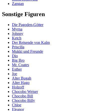
Zangan
Sonstige Figuren
Die Pagoden-Götter
Myrna
Johnny
Ketch
Der Reisende von Kalm
Priscilla
Mukki und Freunde
Dio
Big Bro
Mr. Coates
Esther
Joe
Alter Bugah
Alter Hago
Holzoff
Chocobo Weiser
Chocobo Bill
Chocobo Billy
Chloe
Eleanor