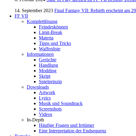
14. September 2023
Final Fantasy VII: Rebirth erscheint am 29
FF VII
Komplettlösung
Feindeskönnen
Limit-Break
Materia
Tipps und Tricks
Waffenliste
Informationen
Gerüchte
Handlung
Modding
Skript
Spielprinzip
Downloads
Artwork
Lyrics
Musik und Soundtrack
Screenshots
Videos
In-Depth
Häufige Fragen und Irrtümer
Eine Interpretation der Endsequenz