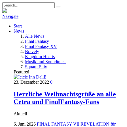
Navigate
Start
News
Alle News
Final Fantasy
Final Fantasy XV
Bravely
Kingdom Hearts
Musik und Soundtrack
Square Enix
Featured
23. Dezember 2022
0
Herzliche Weihnachtsgrüße an alle
Cetra und FinalFantasy-Fans
Aktuell
6. Juni 2026
FINAL FANTASY VII REVELATION für