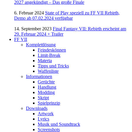
2027 angekündigt – Das große Finale
6. Februar 2024
State of Play speziell zu FF VII Rebirth,
Demo ab 07.02.2024 verfügbar
14. September 2023
Final Fantasy VII: Rebirth erscheint am
29. Februar 2024 + Trailer
FF VII
Komplettlösung
Feindeskönnen
Limit-Break
Materia
Tipps und Tricks
Waffenliste
Informationen
Gerüchte
Handlung
Modding
Skript
Spielprinzip
Downloads
Artwork
Lyrics
Musik und Soundtrack
Screenshots