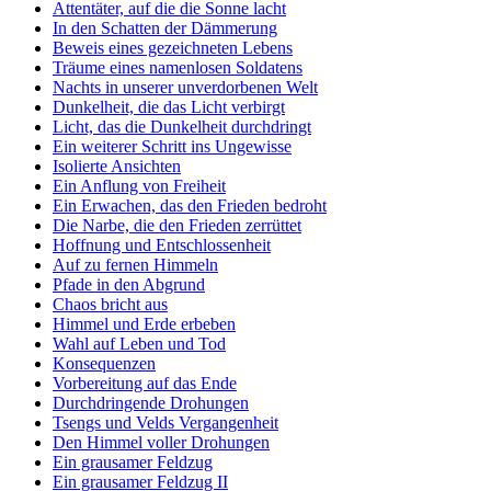
Attentäter, auf die die Sonne lacht
In den Schatten der Dämmerung
Beweis eines gezeichneten Lebens
Träume eines namenlosen Soldatens
Nachts in unserer unverdorbenen Welt
Dunkelheit, die das Licht verbirgt
Licht, das die Dunkelheit durchdringt
Ein weiterer Schritt ins Ungewisse
Isolierte Ansichten
Ein Anflung von Freiheit
Ein Erwachen, das den Frieden bedroht
Die Narbe, die den Frieden zerrüttet
Hoffnung und Entschlossenheit
Auf zu fernen Himmeln
Pfade in den Abgrund
Chaos bricht aus
Himmel und Erde erbeben
Wahl auf Leben und Tod
Konsequenzen
Vorbereitung auf das Ende
Durchdringende Drohungen
Tsengs und Velds Vergangenheit
Den Himmel voller Drohungen
Ein grausamer Feldzug
Ein grausamer Feldzug II