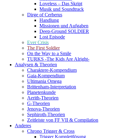
Loveless – Das Skript
Musik und Soundtrack
Dirge of Cerberus
Handlung
Missionen und Aufgaben
Deep-Ground SOLDIER
Lost Episode
Ever Crisis
The First Soldier
On the Way to a Smile
TURKS -The Kids Are Alright-
Analysen & Theorien
Charaktere-Kompendium
Gaia-Kompendium
Ultimania Omega
Brittenham-Interpretation
Planetenkunde
Aerith-Theorien
G-Theorien
Jenova-Theorien
Sephiroth-Theorien
Zeitleiste von FF VII & Compilation
Anderes
Chrono Trigger & Cross
Trigger Komplettlösung