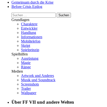
Gemeinsam durch die Krise
Before Crisis Epilog
Suchen
nach:
Grundlagen
Charaktere
Entwickler
Handlung
Informationen
Mobiltelefon
Skript
Spielprinzip
Spielhilfen
Ausrüstung
Magie
Ränge
Medien
Artwork und Anderes
Musik und Soundtrack
Screenshots
Trailer
Wallpaper
Über FF VII und andere Welten