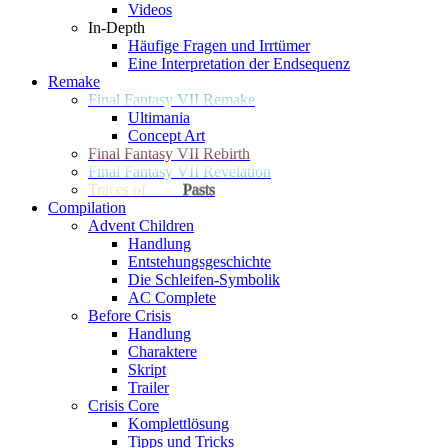
Videos
In-Depth
Häufige Fragen und Irrtümer
Eine Interpretation der Endsequenz
Remake
Final Fantasy VII Remake
Ultimania
Concept Art
Final Fantasy VII Rebirth
Final Fantasy VII Revelation
Traces of
Two
Pasts
Compilation
Advent Children
Handlung
Entstehungsgeschichte
Die Schleifen-Symbolik
AC Complete
Before Crisis
Handlung
Charaktere
Skript
Trailer
Crisis Core
Komplettlösung
Tipps und Tricks