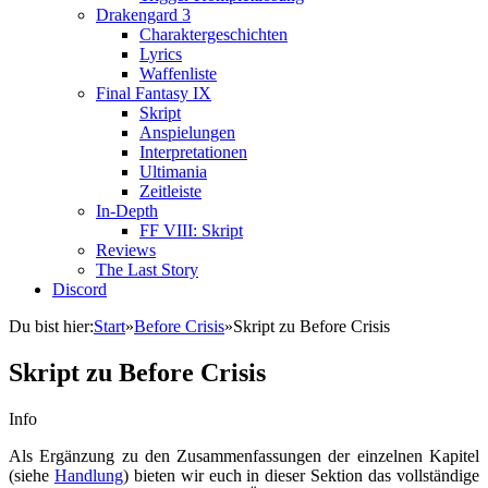
Drakengard 3
Charaktergeschichten
Lyrics
Waffenliste
Final Fantasy IX
Skript
Anspielungen
Interpretationen
Ultimania
Zeitleiste
In-Depth
FF VIII: Skript
Reviews
The Last Story
Discord
Du bist hier:
Start
»
Before Crisis
»
Skript zu Before Crisis
Skript zu Before Crisis
Info
Als Ergänzung zu den Zusammenfassungen der einzelnen Kapitel
(siehe
Handlung
) bieten wir euch in dieser Sektion das vollständige