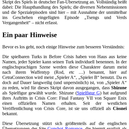
Skript des Spiels in deutscher Fan-Übersetzung an. Vollständig heißt
dabei: Die Haupthandlung des Spiels; die diversen Nebenmissionen
und die Spezialepisoden sind hier – mit Ausnahme der unmittelbar
ins Geschehen eingefügten Episode „Tsengs und Verds
Vergangenheit“ – nicht erfasst.
Ein paar Hinweise
Bevor es los geht, noch einige Hinweise zum besseren Verständnis:
Die spielbaren Turks in Before Crisis haben von Haus aus keine
Namen, jeder Spieler kann seinen Turk individuell benennen. In der
englischsprachigen Szene werden diese Charaktere darum meist
nach ihrem Waffentyp (Rod, etc …) benannt, hier auf
CetraConnection wird meist „Spieler A“, „Spieler B“ benutzt. Da es
doch auf Dauer langweilig (und unpersönlich) ist, von „Spieler A“
zu reden, wird für dieses Skript davon ausgegangen, dass
Shizune
als Spielfigur gewählt wurde. Shizune (
Spielfigur G
) hat aufgrund
ihres Auftritts in Crisis Core: Final Fantasy VII von Square Enix
einen offiziellen Namen erhalten. Seit der westlichen
Veröffentlichung von Crisis Core, ist sie uns offiziell als
Cissnei
bekannt.
Diese Übersetzung stützt sich größtenteils auf die englischen
Übersetzungen der Site
Gunshot Romance
, die hiermit explizit als