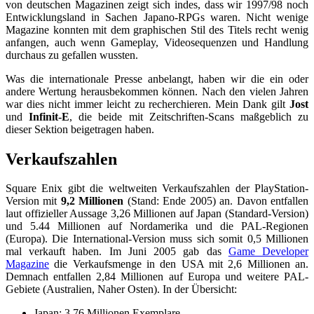
von deutschen Magazinen zeigt sich indes, dass wir 1997/98 noch
Entwicklungsland in Sachen Japano-RPGs waren. Nicht wenige
Magazine konnten mit dem graphischen Stil des Titels recht wenig
anfangen, auch wenn Gameplay, Videosequenzen und Handlung
durchaus zu gefallen wussten.
Was die internationale Presse anbelangt, haben wir die ein oder
andere Wertung herausbekommen können. Nach den vielen Jahren
war dies nicht immer leicht zu recherchieren. Mein Dank gilt
Jost
und
Infinit-E
, die beide mit Zeitschriften-Scans maßgeblich zu
dieser Sektion beigetragen haben.
Verkaufszahlen
Square Enix gibt die weltweiten Verkaufszahlen der PlayStation-
Version mit
9,2 Millionen
(Stand: Ende 2005) an. Davon entfallen
laut offizieller Aussage 3,26 Millionen auf Japan (Standard-Version)
und 5.44 Millionen auf Nordamerika und die PAL-Regionen
(Europa). Die International-Version muss sich somit 0,5 Millionen
mal verkauft haben. Im Juni 2005 gab das
Game Developer
Magazine
die Verkaufsmenge in den USA mit 2,6 Millionen an.
Demnach entfallen 2,84 Millionen auf Europa und weitere PAL-
Gebiete (Australien, Naher Osten). In der Übersicht:
Japan: 3,76 Millionen Exemplare