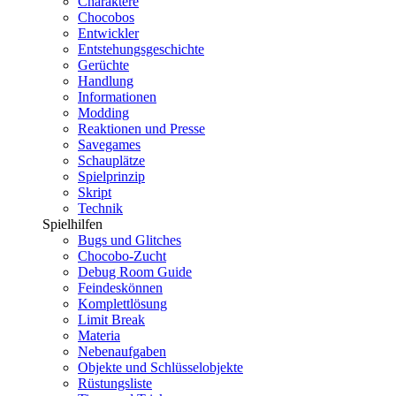
Charaktere
Chocobos
Entwickler
Entstehungsgeschichte
Gerüchte
Handlung
Informationen
Modding
Reaktionen und Presse
Savegames
Schauplätze
Spielprinzip
Skript
Technik
Spielhilfen
Bugs und Glitches
Chocobo-Zucht
Debug Room Guide
Feindeskönnen
Komplettlösung
Limit Break
Materia
Nebenaufgaben
Objekte und Schlüsselobjekte
Rüstungsliste