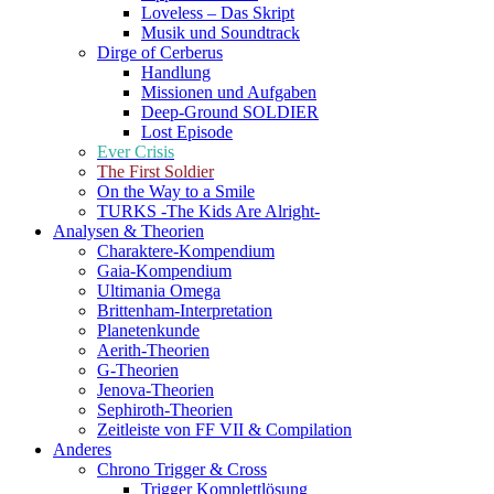
Loveless – Das Skript
Musik und Soundtrack
Dirge of Cerberus
Handlung
Missionen und Aufgaben
Deep-Ground SOLDIER
Lost Episode
Ever Crisis
The First Soldier
On the Way to a Smile
TURKS -The Kids Are Alright-
Analysen & Theorien
Charaktere-Kompendium
Gaia-Kompendium
Ultimania Omega
Brittenham-Interpretation
Planetenkunde
Aerith-Theorien
G-Theorien
Jenova-Theorien
Sephiroth-Theorien
Zeitleiste von FF VII & Compilation
Anderes
Chrono Trigger & Cross
Trigger Komplettlösung