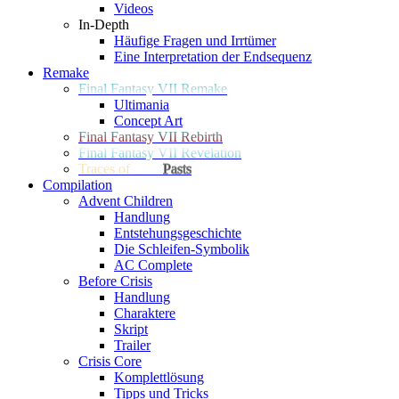
Videos
In-Depth
Häufige Fragen und Irrtümer
Eine Interpretation der Endsequenz
Remake
Final Fantasy VII Remake
Ultimania
Concept Art
Final Fantasy VII Rebirth
Final Fantasy VII Revelation
Traces of
Two
Pasts
Compilation
Advent Children
Handlung
Entstehungsgeschichte
Die Schleifen-Symbolik
AC Complete
Before Crisis
Handlung
Charaktere
Skript
Trailer
Crisis Core
Komplettlösung
Tipps und Tricks