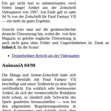
Ein gar nicht mal so uninteressanter, zwei
Seiten langer Artikel aus der Zeitschrift
Videogames
von 1997. Am Ende gab es satte
94 % von der Zeitschrift für Final Fantasy VII
— ein mehr als gutes Ergebnis.
Zurecht wies man auf die grottenschlechte
deutsche Übersetzung hin, wobei die von dem
Magazin so gelobte englische Übersetzung ja
auch nicht ganz ohne Fehler und Ungereimtheiten ist. Dank an
Infinit-E
für die Scans!
Doppelseitiger Bericht aus der Videogames
AnimaniA 04/98
Die Manga und Anime-Zeitschrift hatte sich
damals ebenfalls mit Final Fantasy VII
beschäftigt und einen Testbericht zu dem Spiel
veröffentlicht. Ein wirklich sehr lesenswerter
Artikel, da sich der verantwortliche Redakteur
nicht scheut, so ziemlich jede Schwäche des
Spiels gnadenlos herauszustellen — was bei
den allgemeinen Begeisterungsstürmen in
dieser Konsequenz und Schärfe doch eher