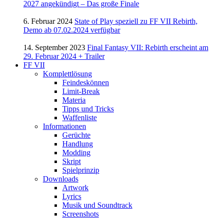
2027 angekündigt – Das große Finale
6. Februar 2024
State of Play speziell zu FF VII Rebirth,
Demo ab 07.02.2024 verfügbar
14. September 2023
Final Fantasy VII: Rebirth erscheint am
29. Februar 2024 + Trailer
FF VII
Komplettlösung
Feindeskönnen
Limit-Break
Materia
Tipps und Tricks
Waffenliste
Informationen
Gerüchte
Handlung
Modding
Skript
Spielprinzip
Downloads
Artwork
Lyrics
Musik und Soundtrack
Screenshots