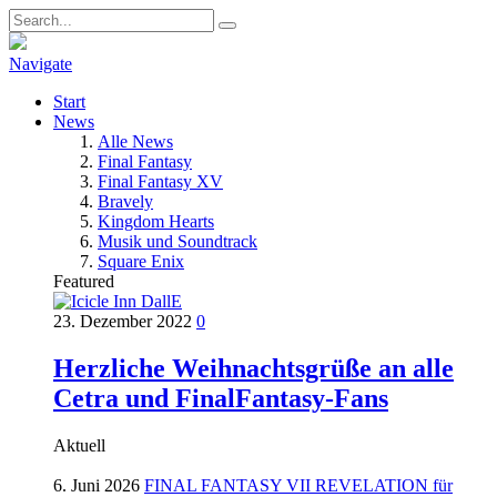
Navigate
Start
News
Alle News
Final Fantasy
Final Fantasy XV
Bravely
Kingdom Hearts
Musik und Soundtrack
Square Enix
Featured
23. Dezember 2022
0
Herzliche Weihnachtsgrüße an alle
Cetra und FinalFantasy-Fans
Aktuell
6. Juni 2026
FINAL FANTASY VII REVELATION für