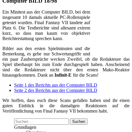
Computer BILD 18/98
Ein Minitest aus der Computer BILD, bei dem
insgesamt 10 damals aktuelle PC-Rollenspiele
getestet wurden. Final Fantasy VII landete auf
Platz 6. Die Testberichte sind allesamt extrem
kurz, so dass man kaum von objektiver
Berichterstattung sprechen kann.
Bilder aus den ersten Spielminuten und die
Bemerkung, es gebe nur Schwertangriffe und
ein paar Zaubersprüche wecken Zweifel, ob die Redakteure das
Spiel überhaupt bis zum Ende durchgespielt haben. Anscheinend
sind die Redakteure nicht über den ersten Mako-Reaktor
hinausgekommen. Dank an
Infinit-E
für die Scans!
Seite 1 des Berichts aus der Computer BILD
Seite 2 des Berichts aus der Computer BILD
Wir hoffen, dass euch diese Scans gefallen haben und ihr einen
guten Einblick in die damaligen Reaktionen auf die
Veröffentlichung von Final Fantasy VII bekommen habt.
Suchen
nach:
Grundlagen