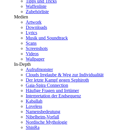
Tipps und Tricks
Waffenliste
Zubehörliste
Medien
Artwork
Downloads
Lyrics
Musik und Soundtrack
Scans
Screenshots
Videos
Wallpaper
In-Depth
Aufrufmonster
Clouds Irrglaube & Weg zur Individualität
Der letzte Kampf gegen Sephiroth
Gaia-Spira Connection
Häufige Fragen und Irrtümer
Interpretation der Endsequenz
Kaballah
Loveless
Namensbedeutung
Nibelheim-Vorfall
Nordische Mythologie
ShinRa