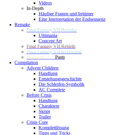
Videos
In-Depth
Häufige Fragen und Irrtümer
Eine Interpretation der Endsequenz
Remake
Final Fantasy VII Remake
Ultimania
Concept Art
Final Fantasy VII Rebirth
Final Fantasy VII Revelation
Traces of
Two
Pasts
Compilation
Advent Children
Handlung
Entstehungsgeschichte
Die Schleifen-Symbolik
AC Complete
Before Crisis
Handlung
Charaktere
Skript
Trailer
Crisis Core
Komplettlösung
Tipps und Tricks