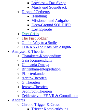
Loveless – Das Skript
Musik und Soundtrack
Dirge of Cerberus
Handlung
Missionen und Aufgaben
Deep-Ground SOLDIER
Lost Episode
Ever Crisis
The First Soldier
On the Way to a Smile
TURKS -The Kids Are Alright-
Analysen & Theorien
Charaktere-Kompendium
Gaia-Kompendium
Ultimania Omega
Brittenham-Interpretation
Planetenkunde
Aerith-Theorien
G-Theorien
Jenova-Theorien
Sephiroth-Theorien
Zeitleiste von FF VII & Compilation
Anderes
Chrono Trigger & Cross
Trigger Komplettlösung