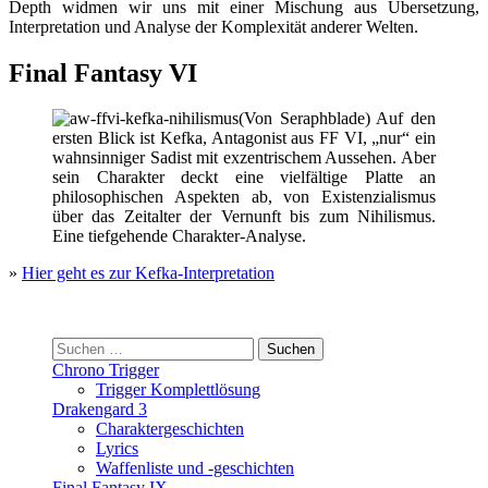
Depth widmen wir uns mit einer Mischung aus Übersetzung,
Interpretation und Analyse der Komplexität anderer Welten.
Final Fantasy VI
(Von Seraphblade) Auf den
ersten Blick ist Kefka, Antagonist aus FF VI, „nur“ ein
wahnsinniger Sadist mit exzentrischem Aussehen. Aber
sein Charakter deckt eine vielfältige Platte an
philosophischen Aspekten ab, von Existenzialismus
über das Zeitalter der Vernunft bis zum Nihilismus.
Eine tiefgehende Charakter-Analyse.
»
Hier geht es zur Kefka-Interpretation
Suchen
nach:
Chrono Trigger
Trigger Komplettlösung
Drakengard 3
Charaktergeschichten
Lyrics
Waffenliste und -geschichten
Final Fantasy IX