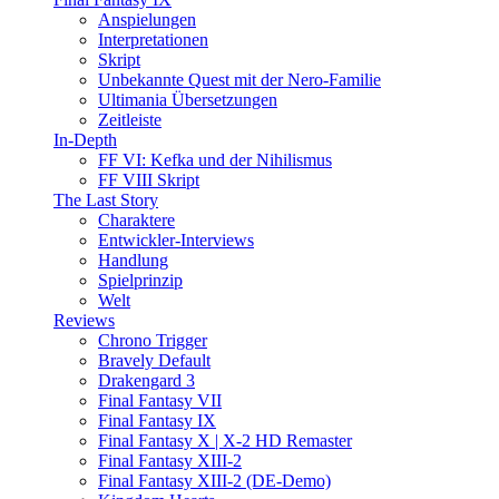
Anspielungen
Interpretationen
Skript
Unbekannte Quest mit der Nero-Familie
Ultimania Übersetzungen
Zeitleiste
In-Depth
FF VI: Kefka und der Nihilismus
FF VIII Skript
The Last Story
Charaktere
Entwickler-Interviews
Handlung
Spielprinzip
Welt
Reviews
Chrono Trigger
Bravely Default
Drakengard 3
Final Fantasy VII
Final Fantasy IX
Final Fantasy X | X-2 HD Remaster
Final Fantasy XIII-2
Final Fantasy XIII-2 (DE-Demo)