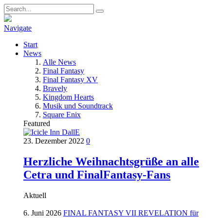
Navigate
Start
News
Alle News
Final Fantasy
Final Fantasy XV
Bravely
Kingdom Hearts
Musik und Soundtrack
Square Enix
Featured
23. Dezember 2022
0
Herzliche Weihnachtsgrüße an alle
Cetra und FinalFantasy-Fans
Aktuell
6. Juni 2026
FINAL FANTASY VII REVELATION für