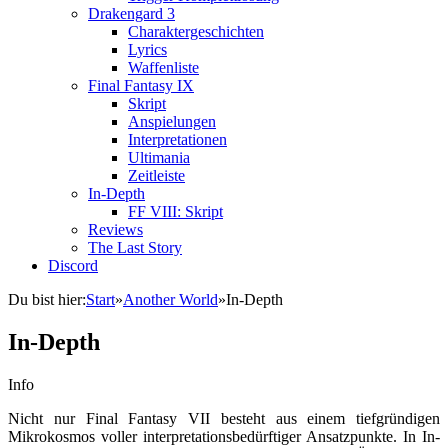
Drakengard 3
Charaktergeschichten
Lyrics
Waffenliste
Final Fantasy IX
Skript
Anspielungen
Interpretationen
Ultimania
Zeitleiste
In-Depth
FF VIII: Skript
Reviews
The Last Story
Discord
Du bist hier:
Start
»
Another World
»
In-Depth
In-Depth
Info
Nicht nur Final Fantasy VII besteht aus einem tiefgründigen
Mikrokosmos voller interpretationsbedürftiger Ansatzpunkte. In In-