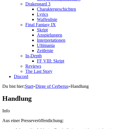
Drakengard 3
Charaktergeschichten
Lyrics
Waffenliste
Final Fantasy IX
Skript
Anspielungen
Interpretationen
Ultimania
Zeitleiste
In-Depth
FF VIII: Skript
Reviews
The Last Story
Discord
Du bist hier:
Start
»
Dirge of Cerberus
»
Handlung
Handlung
Info
Aus einer Presseveröffentlichung: