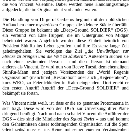
die von Vincent Valentine. Dabei werden neue Handlungsstränge
aufgedeckt, die im Original nicht vorhanden waren.
Die Handlung von Dirge of Cerberus beginnt mit dem plötzlichen
Auftauchen einer mysteriösen Gruppe, die kleinere Städte überfällt.
Diese Gruppe ist bekannt als „Deep-Ground SOLDIER“ (DGS),
ein Verbund von Elite-Truppen, die im Untergrund von Midgar
beheimatet waren. Angeblich wurden diese Einheit heimlich von
Präsident ShinRa ins Leben gerufen, und ihre Existenz lange Zeit
geheimgehalten. Sie verfolgen das Ziel
„die Unwürdigen zur
Strecke zu bringen und die Welt zu säubern“
. Außerdem suchen sie
nach einer bestimmten Person – und diese Person ist niemand
anderes als Vincent. Er wird nun von Reeve Tuesti, dem ehemaligen
ShinRa-Mann und jetzigen Vorsitzenden der „World Regenis
Organization“ (manchmal „Restoration“ oder auch „Regeneration“),
kurz WRO, zu Feierlichkeiten in Kalm eingeladen. Dort erlebt er
den ersten Angriff Angriff der „Deep-Ground SOLDIER“ und
bekämpft sie fortan.
Was Vincent nicht weiß, ist, dass er die so genannte Protomateria in
sich trägt. Diese wird von den DGS zur Umsetzung ihrer Pläne
dringend benötigt. Nach und nach schaltet Vincent die Anführer der
DGS – dies sind die Mitglieder des
Squad Tsviet
– aus und kommt
den Geheimnissen dieser todbringenden Organisation auf die Spur.
Gleichzeitig muss er ins Reine mit seiner eigenen Vergangenheit