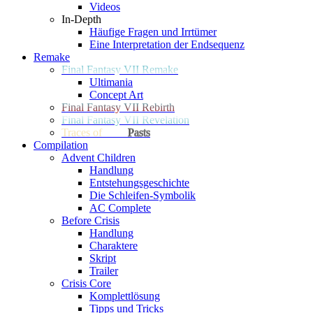
Videos
In-Depth
Häufige Fragen und Irrtümer
Eine Interpretation der Endsequenz
Remake
Final Fantasy VII Remake
Ultimania
Concept Art
Final Fantasy VII Rebirth
Final Fantasy VII Revelation
Traces of
Two
Pasts
Compilation
Advent Children
Handlung
Entstehungsgeschichte
Die Schleifen-Symbolik
AC Complete
Before Crisis
Handlung
Charaktere
Skript
Trailer
Crisis Core
Komplettlösung
Tipps und Tricks