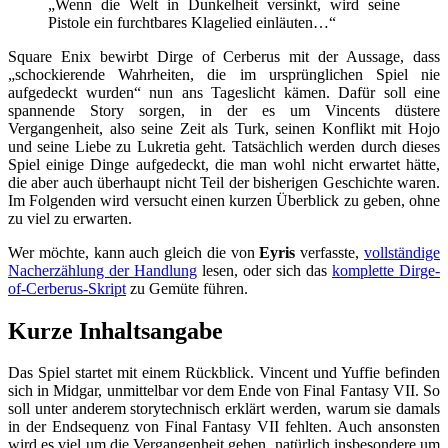
„Wenn die Welt in Dunkelheit versinkt, wird seine
Pistole ein furchtbares Klagelied einläuten…“
Square Enix bewirbt Dirge of Cerberus mit der Aussage, dass
„schockierende Wahrheiten, die im ursprünglichen Spiel nie
aufgedeckt wurden“ nun ans Tageslicht kämen. Dafür soll eine
spannende Story sorgen, in der es um Vincents düstere
Vergangenheit, also seine Zeit als Turk, seinen Konflikt mit Hojo
und seine Liebe zu Lukretia geht. Tatsächlich werden durch dieses
Spiel einige Dinge aufgedeckt, die man wohl nicht erwartet hätte,
die aber auch überhaupt nicht Teil der bisherigen Geschichte waren.
Im Folgenden wird versucht einen kurzen Überblick zu geben, ohne
zu viel zu erwarten.
Wer möchte, kann auch gleich die von
Eyris
verfasste,
vollständige
Nacherzählung der Handlung
lesen, oder sich das
komplette Dirge-
of-Cerberus-Skript
zu Gemüte führen.
Kurze Inhaltsangabe
Das Spiel startet mit einem Rückblick. Vincent und Yuffie befinden
sich in Midgar, unmittelbar vor dem Ende von Final Fantasy VII. So
soll unter anderem storytechnisch erklärt werden, warum sie damals
in der Endsequenz von Final Fantasy VII fehlten. Auch ansonsten
wird es viel um die Vergangenheit gehen, natürlich insbesondere um