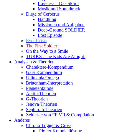
Loveless – Das Skript
Musik und Soundtrack
Dirge of Cerberus
Handlung
Missionen und Aufgaben
Deep-Ground SOLDIER
Lost Episode
Ever Crisis
The First Soldier
On the Way to a Smile
TURKS -The Kids Are Alright-
Analysen & Theorien
Charaktere-Kompendium
Gaia-Kompendium
Ultimania Omega
Brittenham-Interpretation
Planetenkunde
Aerith-Theorien
G-Theorien
Jenova-Theorien
Sephiroth-Theorien
Zeitleiste von FF VII & Compilation
Anderes
Chrono Trigger & Cross
Trigger Komplettlösung