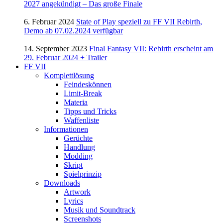
2027 angekündigt – Das große Finale
6. Februar 2024
State of Play speziell zu FF VII Rebirth,
Demo ab 07.02.2024 verfügbar
14. September 2023
Final Fantasy VII: Rebirth erscheint am
29. Februar 2024 + Trailer
FF VII
Komplettlösung
Feindeskönnen
Limit-Break
Materia
Tipps und Tricks
Waffenliste
Informationen
Gerüchte
Handlung
Modding
Skript
Spielprinzip
Downloads
Artwork
Lyrics
Musik und Soundtrack
Screenshots