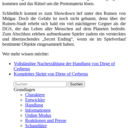
kommen und das Rätsel um die Protomateria lösen.
Schließlich kommt es zum Showdown tief unter den Ruinen von
Midgar. Doch die Gefahr ist noch nicht gebannt, denn über der
Ruinen-Stadt erhebt sich bald ein viel mächtigerer Gegner als die
DGS, der das Leben aller Menschen auf dem Planeten bedroht.
Zum Abschluss erleben aufmerksame Spieler zudem ein verstecktes
und überraschendes „Secret Ending“, wenn sie im Spielverlauf
bestimmte Objekte eingesammelt haben.
Wer mehr wissen möchte:
Vollständige Nacherzählung der Handlung von Dirge of
Cerberus
Komplettes Skript von Dirge of Cerberus
Suchen
nach:
Grundlagen
Charaktere
Entwickler
Handlung
Informationen
Online Modus
Reaktionen und Presse
Schauplätze