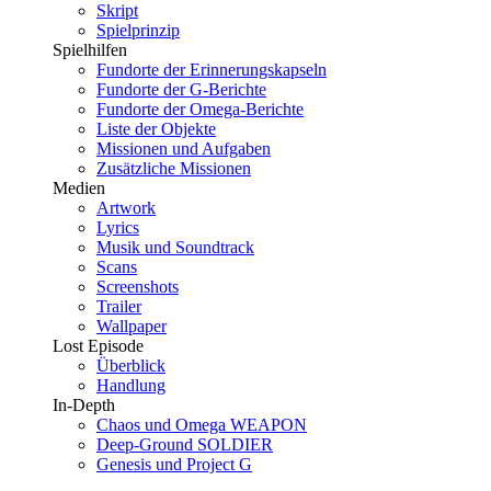
Skript
Spielprinzip
Spielhilfen
Fundorte der Erinnerungskapseln
Fundorte der G-Berichte
Fundorte der Omega-Berichte
Liste der Objekte
Missionen und Aufgaben
Zusätzliche Missionen
Medien
Artwork
Lyrics
Musik und Soundtrack
Scans
Screenshots
Trailer
Wallpaper
Lost Episode
Überblick
Handlung
In-Depth
Chaos und Omega WEAPON
Deep-Ground SOLDIER
Genesis und Project G