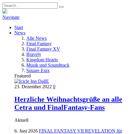
Navigate
Start
News
Alle News
Final Fantasy
Final Fantasy XV
Bravely
Kingdom Hearts
Musik und Soundtrack
Square Enix
Featured
23. Dezember 2022
0
Herzliche Weihnachtsgrüße an alle
Cetra und FinalFantasy-Fans
Aktuell
6. Juni 2026
FINAL FANTASY VII REVELATION für