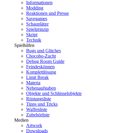
Informationen
Modding
Reaktionen und Presse
Savegames
Schauplätze
Spielprinzip
Skript
Technik
Spielhilfen
Bugs und Glitches
Chocobo-Zucht
Debug Room Guide
Feindeskönnen
Komplettlösung
Limit Break
Materia
Nebenaufgaben
Objekte und Schlüsselobjekte
Rüstungsliste
Tipps und Tricks
Waffenliste
Zubehörliste
Medien
Artwork
Downloads