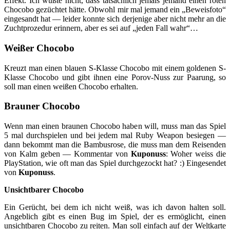
Effekt. Ich wüßte nicht, dass tatsächlich jemals jemand einen roten
Chocobo gezüchtet hätte. Obwohl mir mal jemand ein „Beweisfoto“
eingesandt hat — leider konnte sich derjenige aber nicht mehr an die
Zuchtprozedur erinnern, aber es sei auf „jeden Fall wahr“…
Weißer Chocobo
Kreuzt man einen blauen S-Klasse Chocobo mit einem goldenen S-
Klasse Chocobo und gibt ihnen eine Porov-Nuss zur Paarung, so
soll man einen weißen Chocobo erhalten.
Brauner Chocobo
Wenn man einen braunen Chocobo haben will, muss man das Spiel
5 mal durchspielen und bei jedem mal Ruby Weapon besiegen —
dann bekommt man die Bambusrose, die muss man dem Reisenden
von Kalm geben — Kommentar von
Kuponuss
: Woher weiss die
PlayStation, wie oft man das Spiel durchgezockt hat? :) Eingesendet
von
Kuponuss
.
Unsichtbarer Chocobo
Ein Gerücht, bei dem ich nicht weiß, was ich davon halten soll.
Angeblich gibt es einen Bug im Spiel, der es ermöglicht, einen
unsichtbaren Chocobo zu reiten. Man soll einfach auf der Weltkarte