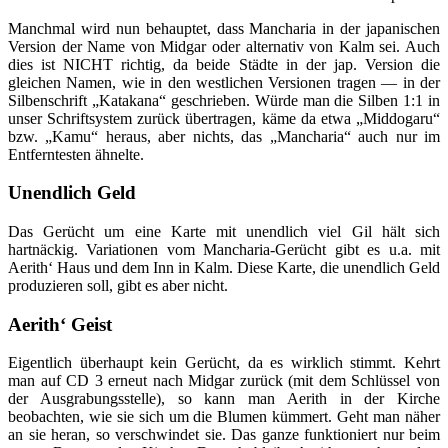
Manchmal wird nun behauptet, dass Mancharia in der japanischen
Version der Name von Midgar oder alternativ von Kalm sei. Auch
dies ist NICHT richtig, da beide Städte in der jap. Version die
gleichen Namen, wie in den westlichen Versionen tragen — in der
Silbenschrift „Katakana“ geschrieben. Würde man die Silben 1:1 in
unser Schriftsystem zurück übertragen, käme da etwa „Middogaru“
bzw. „Kamu“ heraus, aber nichts, das „Mancharia“ auch nur im
Entferntesten ähnelte.
Unendlich Geld
Das Gerücht um eine Karte mit unendlich viel Gil hält sich
hartnäckig. Variationen vom Mancharia-Gerücht gibt es u.a. mit
Aerith‘ Haus und dem Inn in Kalm. Diese Karte, die unendlich Geld
produzieren soll, gibt es aber nicht.
Aerith‘ Geist
Eigentlich überhaupt kein Gerücht, da es wirklich stimmt. Kehrt
man auf CD 3 erneut nach Midgar zurück (mit dem Schlüssel von
der Ausgrabungsstelle), so kann man Aerith in der Kirche
beobachten, wie sie sich um die Blumen kümmert. Geht man näher
an sie heran, so verschwindet sie. Das ganze funktioniert nur beim