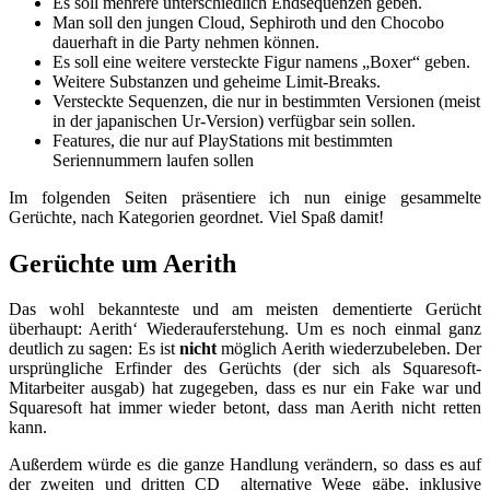
Es soll mehrere unterschiedlich Endsequenzen geben.
Man soll den jungen Cloud, Sephiroth und den Chocobo
dauerhaft in die Party nehmen können.
Es soll eine weitere versteckte Figur namens „Boxer“ geben.
Weitere Substanzen und geheime Limit-Breaks.
Versteckte Sequenzen, die nur in bestimmten Versionen (meist
in der japanischen Ur-Version) verfügbar sein sollen.
Features, die nur auf PlayStations mit bestimmten
Seriennummern laufen sollen
Im folgenden Seiten präsentiere ich nun einige gesammelte
Gerüchte, nach Kategorien geordnet. Viel Spaß damit!
Gerüchte um Aerith
Das wohl bekannteste und am meisten dementierte Gerücht
überhaupt: Aerith‘ Wiederauferstehung. Um es noch einmal ganz
deutlich zu sagen: Es ist
nicht
möglich Aerith wiederzubeleben. Der
ursprüngliche Erfinder des Gerüchts (der sich als Squaresoft-
Mitarbeiter ausgab) hat zugegeben, dass es nur ein Fake war und
Squaresoft hat immer wieder betont, dass man Aerith nicht retten
kann.
Außerdem würde es die ganze Handlung verändern, so dass es auf
der zweiten und dritten CD alternative Wege gäbe, inklusive