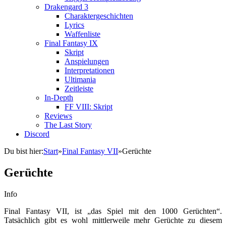
Drakengard 3
Charaktergeschichten
Lyrics
Waffenliste
Final Fantasy IX
Skript
Anspielungen
Interpretationen
Ultimania
Zeitleiste
In-Depth
FF VIII: Skript
Reviews
The Last Story
Discord
Du bist hier:
Start
»
Final Fantasy VII
»
Gerüchte
Gerüchte
Info
Final Fantasy VII, ist „das Spiel mit den 1000 Gerüchten“.
Tatsächlich gibt es wohl mittlerweile mehr Gerüchte zu diesem