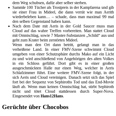
dem Weg schubsen, dafür aber selber sterben.
Sammle 100 Tücher als Trostpreis in der Kampfarena und gib
sie einer Frau in Mideel, die dann verrät wie man Aerith
wiederbeleben kann… – schade, dass man maximal 99 mal
den selben Gegenstand haben kann.
Nach dem Date mit Aeris in der Gold Saucer muss man
Cloud auf das wahre Treffen vorbereiten. Man stattet Cloud
mit Omnischlag, sowie 7 Master-Substanzen „Schild“ aus und
geht zum Krater beim zerstörten Mideel.
Wenn man den Ort dann betritt, gelangt man in das
verheißene Land. In einer FMV-Szene schwimmt Cloud
umgeben von einer Schutzsphäre durchs Mako auf ein Licht
zu und wird anschließend von Angehörigen des alten Volkes
in ein Schloss geführt. Dort gibt es in einer großen
ausgeschmückten Halle nur einen Weg, welcher in Aeris
Schlafzimmer führt. Eine weitere FMV-Szene folgt, in der
sich Aeris und Cloud vereinigen. Danach setzt sich das Spiel
fort bei der Sequenz von Sephiroths Tod und das End-Movie
läuft ab. Wenn man keinen Omnischlag hat, stirbt Sephiroth
nicht und tötet Cloud stattdessen durch Super-Nova.
Eingesendet von
Hans12Hans
.
Gerüchte über Chocobos