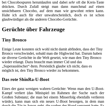
bei Chocobospuren herumlaufen und dabei
sehr
oft die Kreis-Taste
drücken. Durch Zufall steigt man dann manchmal auf einen
unsichtbaren Chocobo, auf dem man wie gewohnt reiten kann.
Halte ich auch für eher unwahrscheinlich, doch es ist schon
glaubwürdiger als die anderen Chocobo-Gerüchte.
Gerüchte über Fahrzeuge
Tiny Bronco
Einige Leute konnten sich wohl nicht damit abfinden, dass der Tiny
Bronco verschwindet, sobald man die Highwind hat. Darum haben
sie diverse Gerüchte in die Welt gesetzt, wie man den Tiny Bronco
wieder erlangt. Dazu braucht man immer Cid und das
„Superauslöscher“-Item. Persönlich glaube ich nicht, dass es
möglich ist, den Tiny Bronco wieder zu bekommen.
Das rote ShinRa-U-Boot
Eines der ganz wenigen wahren Gerüchte: Wenn man den U-Boot-
Kampf verliert (das Minispiel im Rahmen der Suche nach der
Großen Substanz; die man bei einem Misserfolg ebenfalls verlieren
würde), kann man sich ein neues U-Boot besorgen, in dem man
durch die Tür in Junon geht, die vorher der Hund versperrt hatte. Es