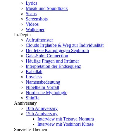
Lyrics
Musik und Soundtrack
Scans
Screenshots
Videos
Wallpaper
In-Depth
Aufrufmonster
Clouds Irrglaube & Weg zur Individualität
Der letzte Kampf gegen Sephiroth
Gaia-Spira Connection
Häufige Fragen und Irrtümer
Interpretation der Endsequenz
Kaballah
Loveless
Namensbedeutung
Nibelheim-Vorfall
Nordische Mythologie
ShinRa
Anniversary
10th Anniversary
15th Anniversary
Interview mit Tetsuya Nomura
Interview mit Yoshinori Kitase
Spezielle Themen