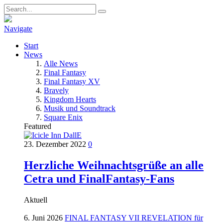
Navigate
Start
News
Alle News
Final Fantasy
Final Fantasy XV
Bravely
Kingdom Hearts
Musik und Soundtrack
Square Enix
Featured
23. Dezember 2022
0
Herzliche Weihnachtsgrüße an alle
Cetra und FinalFantasy-Fans
Aktuell
6. Juni 2026
FINAL FANTASY VII REVELATION für