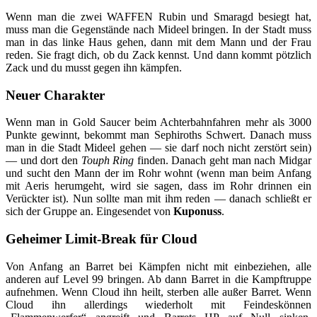
Wenn man die zwei WAFFEN Rubin und Smaragd besiegt hat,
muss man die Gegenstände nach Mideel bringen. In der Stadt muss
man in das linke Haus gehen, dann mit dem Mann und der Frau
reden. Sie fragt dich, ob du Zack kennst. Und dann kommt pötzlich
Zack und du musst gegen ihn kämpfen.
Neuer Charakter
Wenn man in Gold Saucer beim Achterbahnfahren mehr als 3000
Punkte gewinnt, bekommt man Sephiroths Schwert. Danach muss
man in die Stadt Mideel gehen — sie darf noch nicht zerstört sein)
— und dort den
Touph Ring
finden. Danach geht man nach Midgar
und sucht den Mann der im Rohr wohnt (wenn man beim Anfang
mit Aeris herumgeht, wird sie sagen, dass im Rohr drinnen ein
Verückter ist). Nun sollte man mit ihm reden — danach schließt er
sich der Gruppe an. Eingesendet von
Kuponuss
.
Geheimer Limit-Break für Cloud
Von Anfang an Barret bei Kämpfen nicht mit einbeziehen, alle
anderen auf Level 99 bringen. Ab dann Barret in die Kampftruppe
aufnehmen. Wenn Cloud ihn heilt, sterben alle außer Barret. Wenn
Cloud ihn allerdings wiederholt mit Feindeskönnen