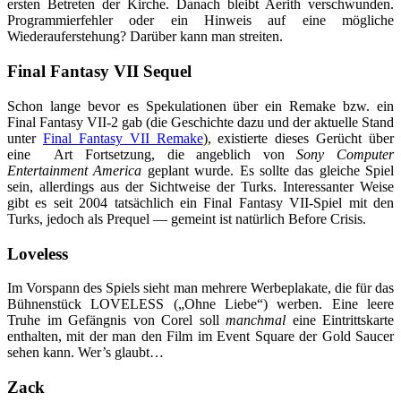
ersten Betreten der Kirche. Danach bleibt Aerith verschwunden.
Programmierfehler oder ein Hinweis auf eine mögliche
Wiederauferstehung? Darüber kann man streiten.
Final Fantasy VII Sequel
Schon lange bevor es Spekulationen über ein Remake bzw. ein
Final Fantasy VII-2 gab (die Geschichte dazu und der aktuelle Stand
unter
Final Fantasy VII Remake
), existierte dieses Gerücht über
eine Art Fortsetzung, die angeblich von
Sony Computer
Entertainment America
geplant wurde. Es sollte das gleiche Spiel
sein, allerdings aus der Sichtweise der Turks. Interessanter Weise
gibt es seit 2004 tatsächlich ein Final Fantasy VII-Spiel mit den
Turks, jedoch als Prequel — gemeint ist natürlich Before Crisis.
Loveless
Im Vorspann des Spiels sieht man mehrere Werbeplakate, die für das
Bühnenstück LOVELESS („Ohne Liebe“) werben. Eine leere
Truhe im Gefängnis von Corel soll
manchmal
eine Eintrittskarte
enthalten, mit der man den Film im Event Square der Gold Saucer
sehen kann. Wer’s glaubt…
Zack