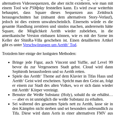
alternativen Videosequenzen, die aber nicht existieren, wie man mit
einem Tool wie
PSMplay
feststellen kann. Es wird zwar weiterhin
behauptet, dass Square dieses Sequenzen aus Zeitdruck
herausgeschnitten hat (mitsamt dem alternativen Story-Verlauf),
jedoch ist dies extrem unwahrscheinlich. Einerseits würde es die
gesamte Handlung zerstören und sinnlos machen, andererseits hätte
Square, die Möglichkeit Aerith wieder zubeleben, in die
amerikanische Version einbauen können, wie es mit der Szene im
Keller der ShinRa-Villa geschehen ist. Einen detaillierten Artikel
gibt es unter
Verschwörungen um Aerith‘ Tod
.
Trotzdem hier einige der lustigsten Methoden:
Bringe jede Figur, auch Vincent und Yuffie, auf Level 99
bevor du zur Vergessenen Stadt gehst. Cloud wird dann
Sephiroth herausfordern und so Aerith retten.
Spiele das Aerith‘ Theme auf dem Klavier in Tifas Haus und
Aerith‘ Geist wird erscheinen. Spricht man den Geist an, folgt
er einem zur Stadt des alten Volkes, wo er sich dann wieder
mit Aerith‘ Körper vereinigt.
Benutze die Weiße Substanz (Holy), sobald du sie erhältst…
— aber es ist unmöglich die weiße Substanz zu erhalten.
Sei während des gesamten Spiels nett zu Aerith, lasse sie in
den Kämpfen nicht sterben und sei besonders unfreundlich zu
Tifa. Diese wird dann Aeris in einer alternativen FMV aus