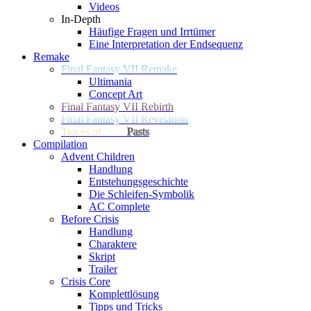
Videos
In-Depth
Häufige Fragen und Irrtümer
Eine Interpretation der Endsequenz
Remake
Final Fantasy VII Remake
Ultimania
Concept Art
Final Fantasy VII Rebirth
Final Fantasy VII Revelation
Traces of
Two
Pasts
Compilation
Advent Children
Handlung
Entstehungsgeschichte
Die Schleifen-Symbolik
AC Complete
Before Crisis
Handlung
Charaktere
Skript
Trailer
Crisis Core
Komplettlösung
Tipps und Tricks