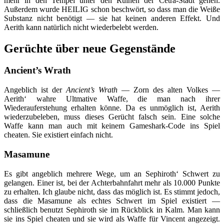
mehr in den Tempel unter den Ruinen der Cetra-Stadt gehen.
Außerdem wurde HEILIG schon beschwört, so dass man die Weiße
Substanz nicht benötigt — sie hat keinen anderen Effekt. Und
Aerith kann natürlich nicht wiederbelebt werden.
Gerüchte über neue Gegenstände
Ancient’s Wrath
Angeblich ist der
Ancient’s Wrath
— Zorn des alten Volkes —
Aerith‘ wahre Ultmative Waffe, die man nach ihrer
Wiederauferstehung erhalten könne. Da es unmöglich ist, Aerith
wiederzubeleben, muss dieses Gerücht falsch sein. Eine solche
Waffe kann man auch mit keinem Gameshark-Code ins Spiel
cheaten. Sie existiert einfach nicht.
Masamune
Es gibt angeblich mehrere Wege, um an Sephiroth‘ Schwert zu
gelangen. Einer ist, bei der Achterbahnfahrt mehr als 10.000 Punkte
zu erhalten. Ich glaube nicht, dass das möglich ist. Es stimmt jedoch,
dass die Masamune als echtes Schwert im Spiel existiert —
schließlich benutzt Sephiroth sie im Rückblick in Kalm. Man kann
sie ins Spiel cheaten und sie wird als Waffe für Vincent angezeigt.