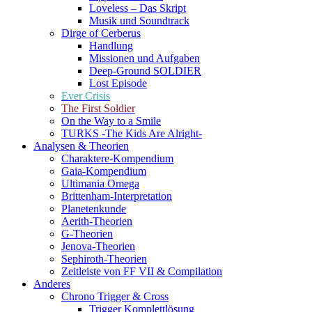
Loveless – Das Skript
Musik und Soundtrack
Dirge of Cerberus
Handlung
Missionen und Aufgaben
Deep-Ground SOLDIER
Lost Episode
Ever Crisis
The First Soldier
On the Way to a Smile
TURKS -The Kids Are Alright-
Analysen & Theorien
Charaktere-Kompendium
Gaia-Kompendium
Ultimania Omega
Brittenham-Interpretation
Planetenkunde
Aerith-Theorien
G-Theorien
Jenova-Theorien
Sephiroth-Theorien
Zeitleiste von FF VII & Compilation
Anderes
Chrono Trigger & Cross
Trigger Komplettlösung