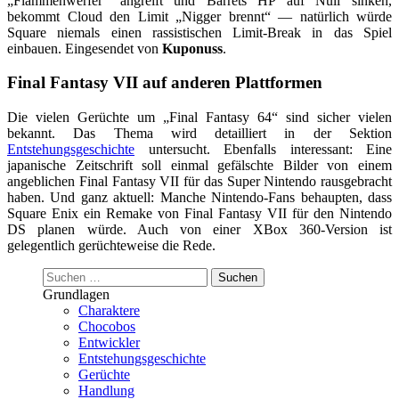
„Flammenwerfer“ angreift und Barrets HP auf Null sinken,
bekommt Cloud den Limit „Nigger brennt“ — natürlich würde
Square niemals einen rassistischen Limit-Break in das Spiel
einbauen. Eingesendet von
Kuponuss
.
Final Fantasy VII auf anderen Plattformen
Die vielen Gerüchte um „Final Fantasy 64“ sind sicher vielen
bekannt. Das Thema wird detailliert in der Sektion
Entstehungsgeschichte
untersucht. Ebenfalls interessant: Eine
japanische Zeitschrift soll einmal gefälschte Bilder von einem
angeblichen Final Fantasy VII für das Super Nintendo rausgebracht
haben. Und ganz aktuell: Manche Nintendo-Fans behaupten, dass
Square Enix ein Remake von Final Fantasy VII für den Nintendo
DS planen würde. Auch von einer XBox 360-Version ist
gelegentlich gerüchteweise die Rede.
Suchen
nach:
Grundlagen
Charaktere
Chocobos
Entwickler
Entstehungsgeschichte
Gerüchte
Handlung