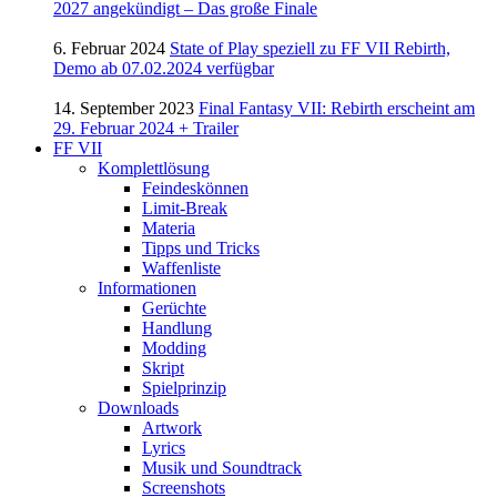
2027 angekündigt – Das große Finale
6. Februar 2024
State of Play speziell zu FF VII Rebirth,
Demo ab 07.02.2024 verfügbar
14. September 2023
Final Fantasy VII: Rebirth erscheint am
29. Februar 2024 + Trailer
FF VII
Komplettlösung
Feindeskönnen
Limit-Break
Materia
Tipps und Tricks
Waffenliste
Informationen
Gerüchte
Handlung
Modding
Skript
Spielprinzip
Downloads
Artwork
Lyrics
Musik und Soundtrack
Screenshots