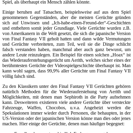
Spiel, als überhaupt ein Mensch zählen könnte.
Einige beruhen auf Tatsachen, beispielsweise auf aus dem Spiel
genommenen Gegenständen, aber die meisten Gerüchte gründen
sich auf Unwissen und „Ich-habe-einen-Freund-der“-Geschichten
und entbehren somit jeder Grundlage. Viele Gerüchte wurden z.B.
von Amerikanern in die Welt gesetzt, die sich die japanische Version
von Final Fantasy VII geholt hatten und dann wilde Vermutungen
und Gerüchte verbreiteten, zum Teil, weil sie die Dinge schlicht
falsch verstanden haben, manchmal aber auch ganz bewusst, um
andere Leute reinzulegen. Ein Beispiel für einen solchen „Hoax“ ist
das Wiederauferstehungsgerücht um Aerith, welches sicher eines der
berühmtesten Gerüchte der Videospielgeschichte überhaupt ist. Man
kann wohl sagen, dass 99,9% aller Gerüchte um Final Fantasy VII
völlig falsch sind.
Zu den Klassikern unter den Final Fantasy VII Gerüchten gehören
natürlich Methoden für die Wiederauferstehung von Aerith und
Möglichkeiten, mit denen man Sephiroth in die Party aufnehmen
kann. Desweiteren existieren viele andere Gerüchte über versteckte
Fahrzeuge, Waffen, Chocobos, u.v.a. Angeheizt werden die
Spekulationen immer wieder durch Personen, die behaupten, in der
US-Version oder der japanischen Version könne man dies oder jenes
machen. Hier einige der Gerüchte, denen man häufiger begegnet: