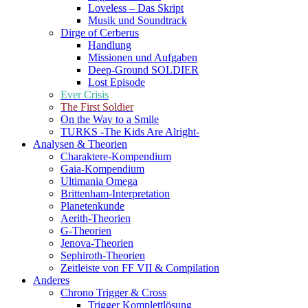
Loveless – Das Skript
Musik und Soundtrack
Dirge of Cerberus
Handlung
Missionen und Aufgaben
Deep-Ground SOLDIER
Lost Episode
Ever Crisis
The First Soldier
On the Way to a Smile
TURKS -The Kids Are Alright-
Analysen & Theorien
Charaktere-Kompendium
Gaia-Kompendium
Ultimania Omega
Brittenham-Interpretation
Planetenkunde
Aerith-Theorien
G-Theorien
Jenova-Theorien
Sephiroth-Theorien
Zeitleiste von FF VII & Compilation
Anderes
Chrono Trigger & Cross
Trigger Komplettlösung