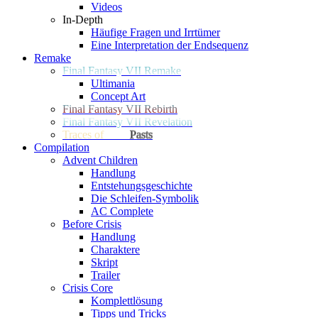
Videos
In-Depth
Häufige Fragen und Irrtümer
Eine Interpretation der Endsequenz
Remake
Final Fantasy VII Remake
Ultimania
Concept Art
Final Fantasy VII Rebirth
Final Fantasy VII Revelation
Traces of
Two
Pasts
Compilation
Advent Children
Handlung
Entstehungsgeschichte
Die Schleifen-Symbolik
AC Complete
Before Crisis
Handlung
Charaktere
Skript
Trailer
Crisis Core
Komplettlösung
Tipps und Tricks