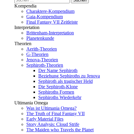
nach:
Kompendia
Charaktere-Kompendium
Gaia-Kompendium
Final Fantasy VII Zeitleiste
Interpretation
Brittenham-Interpretation
Planetenkunde
Theorien
Aerith-Theorien
G-Theorien
Jenova-Theorien
Sephiroth-Theorien
Der Name Sephiroth
Beziehung Sephiroths zu Jenova
Sephiroth als tragischer Held
Die Sephiroth-Klone
Sephiroths Formen
Sephiroths Wiederkehr
Ultimania Omega
Was ist Ultimania Omega?
The Truth of Final Fantasy VII
Early Material Files
Story Analysis: Cloud Strife
The Maiden who Travels the Planet