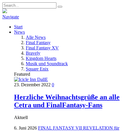
Navigate
Start
News
Alle News
Final Fantasy
Final Fantasy XV
Bravely
Kingdom Hearts
Musik und Soundtrack
Square Enix
Featured
23. Dezember 2022
0
Herzliche Weihnachtsgrüße an alle
Cetra und FinalFantasy-Fans
Aktuell
6. Juni 2026
FINAL FANTASY VII REVELATION für