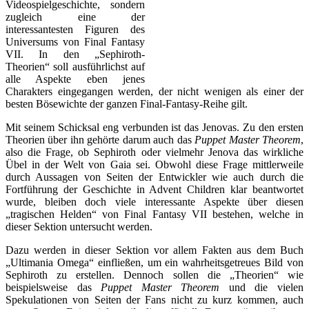
Videospielgeschichte, sondern
zugleich eine der
interessantesten Figuren des
Universums von Final Fantasy
VII. In den „Sephiroth-
Theorien“ soll ausführlichst auf
alle Aspekte eben jenes
Charakters eingegangen werden, der nicht wenigen als einer der
besten Bösewichte der ganzen Final-Fantasy-Reihe gilt.
Mit seinem Schicksal eng verbunden ist das Jenovas. Zu den ersten
Theorien über ihn gehörte darum auch das
Puppet Master Theorem
,
also die Frage, ob Sephiroth oder vielmehr Jenova das wirkliche
Übel in der Welt von Gaia sei. Obwohl diese Frage mittlerweile
durch Aussagen von Seiten der Entwickler wie auch durch die
Fortführung der Geschichte in Advent Children klar beantwortet
wurde, bleiben doch viele interessante Aspekte über diesen
„tragischen Helden“ von Final Fantasy VII bestehen, welche in
dieser Sektion untersucht werden.
Dazu werden in dieser Sektion vor allem Fakten aus dem Buch
„Ultimania Omega“ einfließen, um ein wahrheitsgetreues Bild von
Sephiroth zu erstellen. Dennoch sollen die „Theorien“ wie
beispielsweise das
Puppet Master Theorem
und die vielen
Spekulationen von Seiten der Fans nicht zu kurz kommen, auch