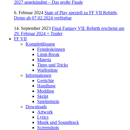
2027 angekündigt – Das große Finale
6. Februar 2024
State of Play speziell zu FF VII Rebirth,
Demo ab 07.02.2024 verfügbar
14. September 2023
Final Fantasy VII: Rebirth erscheint am
29. Februar 2024 + Trailer
FF VII
Komplettlösung
Feindeskönnen
Limit-Break
Materia
Tipps und Tricks
Waffenliste
Informationen
Gerüchte
Handlung
Modding
Skript
Spielprinzip
Downloads
Artwork
Lyrics
Musik und Soundtrack
Screenshots