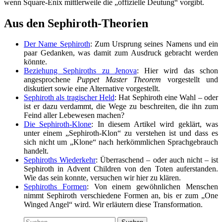
wenn Square-Enix mittlerweile die „offizielle Deutung“ vorgibt.
Aus den Sephiroth-Theorien
Der Name Sephiroth
: Zum Ursprung seines Namens und ein
paar Gedanken, was damit zum Ausdruck gebracht werden
könnte.
Beziehung Sephiroths zu Jenova
: Hier wird das schon
angesprochene
Puppet Master Theorem
vorgestellt und
diskutiert sowie eine Alternative vorgestellt.
Sephiroth als tragischer Held
: Hat Sephiroth eine Wahl – oder
ist er dazu verdammt, die Wege zu beschreiten, die ihn zum
Feind aller Lebewesen machen?
Die Sephiroth-Klone
: In diesem Artikel wird geklärt, was
unter einem „Sephiroth-Klon“ zu verstehen ist und dass es
sich nicht um „Klone“ nach herkömmlichen Sprachgebrauch
handelt.
Sephiroths Wiederkehr
: Überraschend – oder auch nicht – ist
Sephiroth in Advent Children von den Toten auferstanden.
Wie das sein konnte, versuchen wir hier zu klären.
Sephiroths Formen
: Von einem gewöhnlichen Menschen
nimmt Sephiroth verschiedene Formen an, bis er zum „One
Winged Angel“ wird. Wir erläutern diese Transformation.
Suchen