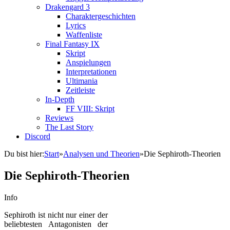
Drakengard 3
Charaktergeschichten
Lyrics
Waffenliste
Final Fantasy IX
Skript
Anspielungen
Interpretationen
Ultimania
Zeitleiste
In-Depth
FF VIII: Skript
Reviews
The Last Story
Discord
Du bist hier:
Start
»
Analysen und Theorien
»
Die Sephiroth-Theorien
Die Sephiroth-Theorien
Info
Sephiroth ist nicht nur einer der
beliebtesten Antagonisten der