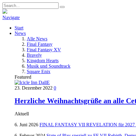
Navigate
Start
News
Alle News
Final Fantasy
Final Fantasy XV
Bravely
Kingdom Hearts
Musik und Soundtrack
Square Enix
Featured
23. Dezember 2022
0
Herzliche Weihnachtsgrüße an alle Ce
Aktuell
6. Juni 2026
FINAL FANTASY VII REVELATION für 2027 ang
6. Februar 2024
State of Play speziell zu FF VII Rebirth, Dem