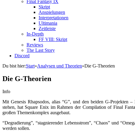
Final Fantasy IX
Skript
Anspielungen
Interpretationen
Ultimania
Zeitleiste
In-Depth
FF VIII: Skript
Reviews
The Last Story
Discord
Du bist hier:
Start
»
Analysen und Theorien
»
Die G-Theorien
Die G-Theorien
Info
Mit Genesis Rhapsodos, alias “G”, und den beiden G-Projekten – P
stehen, hat Square Enix im Rahmen der Compilation of Final Fant
großen Themenkomplex ausgebaut.
“Degradierung”, “stagnierender Lebensstrom”, “Chaos” und “Omega” 
werden sollen.