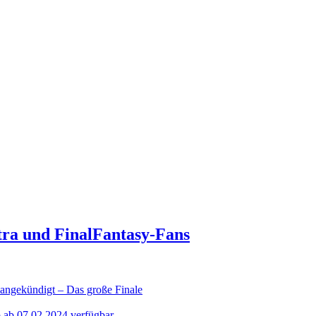
tra und FinalFantasy-Fans
ekündigt – Das große Finale
o ab 07.02.2024 verfügbar