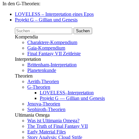
In den G-Theorien:
LOVELESS – Interpretation eines Epos
Projekt G – Gillian und Genesis
Suchen
nach:
Kompendia
Charaktere-Kompendium
Gaia-Kompendium
Final Fantasy VII Zeitleiste
Interpretation
Brittenham-Interpretation
Planetenkunde
Theorien
Aerith-Theorien
G-Theorien
LOVELESS–Interpretation
Projekt G — Gillian und Genesis
Jenova-Theorien
Sephiroth-Theorien
Ultimania Omega
Was ist Ultimania Omega?
The Truth of Final Fantasy VII
Early Material Files
Story Analysis: Cloud Strife