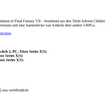
ation of Final Fantasy VII – bestehend aus den Titeln Advent Children,
niversum und eine Sammelecke von Artikeln über andere J-RPGs.
nection
.
itch 2, PC, Xbox Series X|S)
ox Series X|S)
box Series X|S)
5
neu veröffentlicht