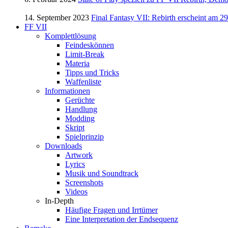
14. September 2023
Final Fantasy VII: Rebirth erscheint am 29
FF VII
Komplettlösung
Feindeskönnen
Limit-Break
Materia
Tipps und Tricks
Waffenliste
Informationen
Gerüchte
Handlung
Modding
Skript
Spielprinzip
Downloads
Artwork
Lyrics
Musik und Soundtrack
Screenshots
Videos
In-Depth
Häufige Fragen und Irrtümer
Eine Interpretation der Endsequenz