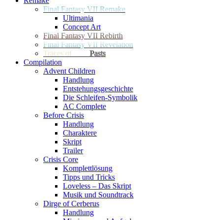
Remake
Final Fantasy VII Remake
Ultimania
Concept Art
Final Fantasy VII Rebirth
Final Fantasy VII Revelation
Traces of
Two
Pasts
Compilation
Advent Children
Handlung
Entstehungsgeschichte
Die Schleifen-Symbolik
AC Complete
Before Crisis
Handlung
Charaktere
Skript
Trailer
Crisis Core
Komplettlösung
Tipps und Tricks
Loveless – Das Skript
Musik und Soundtrack
Dirge of Cerberus
Handlung