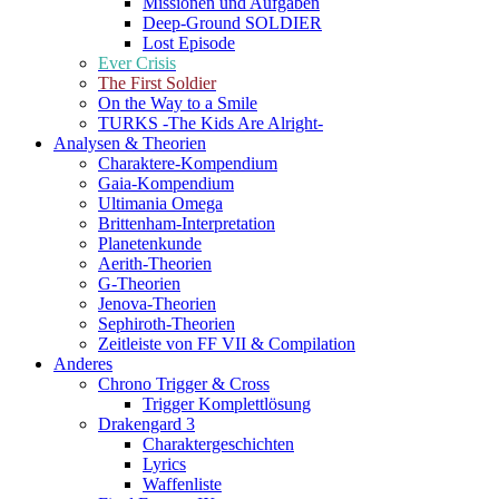
Missionen und Aufgaben
Deep-Ground SOLDIER
Lost Episode
Ever Crisis
The First Soldier
On the Way to a Smile
TURKS -The Kids Are Alright-
Analysen & Theorien
Charaktere-Kompendium
Gaia-Kompendium
Ultimania Omega
Brittenham-Interpretation
Planetenkunde
Aerith-Theorien
G-Theorien
Jenova-Theorien
Sephiroth-Theorien
Zeitleiste von FF VII & Compilation
Anderes
Chrono Trigger & Cross
Trigger Komplettlösung
Drakengard 3
Charaktergeschichten
Lyrics
Waffenliste