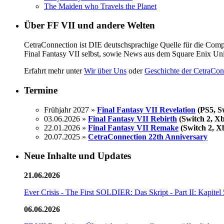
The Maiden who Travels the Planet
Über FF VII und andere Welten
CetraConnection ist DIE deutschsprachige Quelle für die Compil
Final Fantasy VII selbst, sowie News aus dem Square Enix U
Erfahrt mehr unter
Wir über Uns
oder
Geschichte der CetraCon
Termine
Frühjahr 2027 »
Final Fantasy VII Revelation
(PS5, Sw
03.06.2026 »
Final Fantasy VII Rebirth
(Switch 2, Xb
22.01.2026 »
Final Fantasy VII Remake
(Switch 2, X
20.07.2025 »
CetraConnection 22th Anniversary
Neue Inhalte und Updates
21.06.2026
Ever Crisis - The First SOLDIER: Das Skript - Part II: Kapitel 
06.06.2026