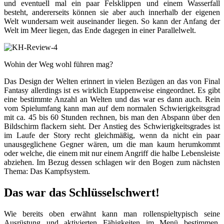
und eventuell mal ein paar Felsklippen und einem Wasserfall
besteht, andererseits können sie aber auch innerhalb der eigenen
Welt wundersam weit auseinander liegen. So kann der Anfang der
Welt im Meer liegen, das Ende dagegen in einer Parallelwelt.
Wohin der Weg wohl führen mag?
Das Design der Welten erinnert in vielen Bezügen an das von Final
Fantasy allerdings ist es wirklich Etappenweise eingeordnet. Es gibt
eine bestimmte Anzahl an Welten und das war es dann auch. Rein
vom Spielumfang kann man auf dem normalen Schwierigkeitsgrad
mit ca. 45 bis 60 Stunden rechnen, bis man den Abspann über den
Bildschirm flackern sieht. Der Anstieg des Schwierigkeitsgrades ist
im Laufe der Story recht gleichmäßig, wenn da nicht ein paar
unausgeglichene Gegner wären, um die man kaum herumkommt
oder welche, die einem mit nur einem Angriff die halbe Lebensleiste
abziehen. Im Bezug dessen schlagen wir den Bogen zum nächsten
Thema: Das Kampfsystem.
Das war das Schlüsselschwert!
Wie bereits oben erwähnt kann man rollenspieltypisch seine
Ausrüstung und aktivierten Fähigkeiten im Menü bestimmen.