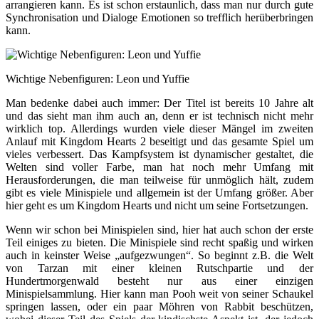
arrangieren kann. Es ist schon erstaunlich, dass man nur durch gute
Synchronisation und Dialoge Emotionen so trefflich herüberbringen
kann.
Wichtige Nebenfiguren: Leon und Yuffie
Man bedenke dabei auch immer: Der Titel ist bereits 10 Jahre alt
und das sieht man ihm auch an, denn er ist technisch nicht mehr
wirklich top. Allerdings wurden viele dieser Mängel im zweiten
Anlauf mit Kingdom Hearts 2 beseitigt und das gesamte Spiel um
vieles verbessert. Das Kampfsystem ist dynamischer gestaltet, die
Welten sind voller Farbe, man hat noch mehr Umfang mit
Herausforderungen, die man teilweise für unmöglich hält, zudem
gibt es viele Minispiele und allgemein ist der Umfang größer. Aber
hier geht es um Kingdom Hearts und nicht um seine Fortsetzungen.
Wenn wir schon bei Minispielen sind, hier hat auch schon der erste
Teil einiges zu bieten. Die Minispiele sind recht spaßig und wirken
auch in keinster Weise „aufgezwungen“. So beginnt z.B. die Welt
von Tarzan mit einer kleinen Rutschpartie und der
Hundertmorgenwald besteht nur aus einer einzigen
Minispielsammlung. Hier kann man Pooh weit von seiner Schaukel
springen lassen, oder ein paar Möhren von Rabbit beschützen,