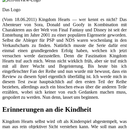
Das Logo
(Vom 18.06.2011) Kingdom Hearts — wer kennt es nicht? Das
Abenteuer von Sora, Donald und Goofy in Kombination mit
Charakteren aus der Welt von Final Fantasy und Disney ist seit der
Entstehung im Jahre 2001 zu einer populären Eigenserie geworden.
Selbst die Ableger für PSP und NDS waren wochenlang in den
Verkaufscharts zu finden. Natürlich musste die Serie dafür erst
einmal einen grundlegenden Erfolg haben, welchen ich jetzt
versuchen werde darzustellen. Denn die Faszination Kingdom
Hearts traf auch mich. Wenn nicht wirklich früh, aber sie traf mich
mit all ihrer Wucht und Begeisterung. Bis heute bin ich
eingefleischter Fan der Reihe und nun wurde mir bewusst, dass ein
Review zu diesem Spiel eigentlich überfällig ist. Ich werde mich in
diesem Test zwar hauptsächlich auf den ersten Teil der Reihe
beziehen, allerdings auch ein bisschen etwas über die anderen Teile
erzählen, wobei sich keiner von euch Gedanken machen muss,
gespoilert zu werden. Nun denn, lasset uns beginnen.
Erinnerungen an die Kindheit
Kingdom Hearts selbst wird oft als Kinderspiel abgestempelt, was
man aus rein objektiver Sicht verstehen kann. Wie soll man auch