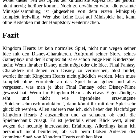
wobei dieser Teil des Spiels der kindischste Aspekt ist, der jedoch
nicht nervig herüber kommt. Noch zu erwähnen wäre, die gesamte
Minispielsammlung ist (abgesehen von dem ersten Minispiel)
komplett freiwillig. Wer also keine Lust auf Minispiele hat, kann
ohne Bedenken mit der Hauptstory weitermachen.
Fazit
Kingdom Hearts ist kein normales Spiel, nicht nur wegen seiner
Idee mit den Disney-Charakteren. Aufgrund seiner Story, seines
Gameplays und der Komplexität ist es schon lange kein Kinderspiel
mehr. Wenn ihr aber Disney nicht mögt oder die Idee, Final Fantasy
Charaktere mit denen von Disney zu vermischen, blöd findet,
werdet ihr mit Kingdom Hearts nicht glücklich werden. Man muss
komplett ohne Vorurteile an das Spiel heran gehen und alles
vergessen, was man je über Final Fantasy oder Disney-Filme
gewusst hat. Wenn ihr Kingdom Hearts als etwas Eigenständiges
seht und nicht wie irgendeine erzwungene
„Spielemischmaschproduktion“, dann könnt ihr mit dem Spiel sehr
glücklich werden. Allen anderen rate ich, sich lieber den Nachfolger
Kingdom Hearts 2 auszuleihen und zu schauen, ob euch die
Spielmechanik zusagt. Es ist jedenfalls einen Blick wert, allein
wegen der neuartig interessanten Erfahrung. Allerdings kann ich
persönlich nicht beurteilen, ob sich beim bloßen Antesten der
komplette Spaß von Kingdom Hearts entfalten lässt.