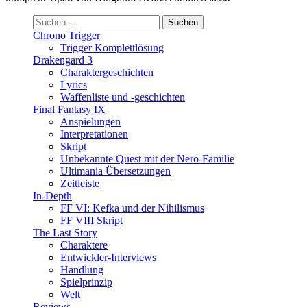
Suchen
nach:
Chrono Trigger
Trigger Komplettlösung
Drakengard 3
Charaktergeschichten
Lyrics
Waffenliste und -geschichten
Final Fantasy IX
Anspielungen
Interpretationen
Skript
Unbekannte Quest mit der Nero-Familie
Ultimania Übersetzungen
Zeitleiste
In-Depth
FF VI: Kefka und der Nihilismus
FF VIII Skript
The Last Story
Charaktere
Entwickler-Interviews
Handlung
Spielprinzip
Welt
Reviews