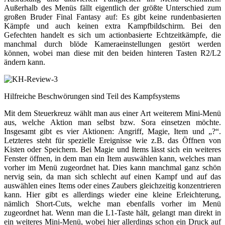
Außerhalb des Menüs fällt eigentlich der größte Unterschied zum
großen Bruder Final Fantasy auf: Es gibt keine rundenbasierten
Kämpfe und auch keinen extra Kampfbildschirm. Bei den
Gefechten handelt es sich um actionbasierte Echtzeitkämpfe, die
manchmal durch blöde Kameraeinstellungen gestört werden
können, wobei man diese mit den beiden hinteren Tasten R2/L2
ändern kann.
Hilfreiche Beschwörungen sind Teil des Kampfsystems
Mit dem Steuerkreuz wählt man aus einer Art weiterem Mini-Menü
aus, welche Aktion man selbst bzw. Sora einsetzen möchte.
Insgesamt gibt es vier Aktionen: Angriff, Magie, Item und „?“.
Letzteres steht für spezielle Ereignisse wie z.B. das Öffnen von
Kisten oder Speichern. Bei Magie und Items lässt sich ein weiteres
Fenster öffnen, in dem man ein Item auswählen kann, welches man
vorher im Menü zugeordnet hat. Dies kann manchmal ganz schön
nervig sein, da man sich schlecht auf einen Kampf und auf das
auswählen eines Items oder eines Zaubers gleichzeitig konzentrieren
kann. Hier gibt es allerdings wieder eine kleine Erleichterung,
nämlich Short-Cuts, welche man ebenfalls vorher im Menü
zugeordnet hat. Wenn man die L1-Taste hält, gelangt man direkt in
ein weiteres Mini-Menü, wobei hier allerdings schon ein Druck auf