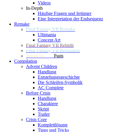
Videos
In-Depth
Häufige Fragen und Irrtümer
Eine Interpretation der Endsequenz
Remake
Final Fantasy VII Remake
Ultimania
Concept Art
Final Fantasy VII Rebirth
Final Fantasy VII Revelation
Traces of
Two
Pasts
Compilation
Advent Children
Handlung
Entstehungsgeschichte
Die Schleifen-Symbolik
AC Complete
Before Crisis
Handlung
Charaktere
Skript
Trailer
Crisis Core
Komplettlösung
Tipps und Tricks