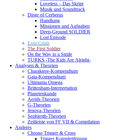
Loveless – Das Skript
Musik und Soundtrack
Dirge of Cerberus
Handlung
Missionen und Aufgaben
Deep-Ground SOLDIER
Lost Episode
Ever Crisis
The First Soldier
On the Way to a Smile
TURKS -The Kids Are Alright-
Analysen & Theorien
Charaktere-Kompendium
Gaia-Kompendium
Ultimania Omega
Brittenham-Interpretation
Planetenkunde
Aerith-Theorien
G-Theorien
Jenova-Theorien
Sephiroth-Theorien
Zeitleiste von FF VII & Compilation
Anderes
Chrono Trigger & Cross
Trigger Komplettlösung