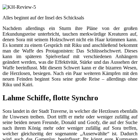
Alles beginnt auf der Insel des Schicksals
Nachdem allerdings ein Sturm ihre Pläne von der großen
Erkundungsreise unterbricht, tauchen merkwürdige Kreaturen auf,
denen Sora mit seinem Holzschwert nicht ein Haar krümmen kann.
Es kommt zu einem Gespräch mit Riku und anschließend bekommt
man die Waffe des Protagonisten: Das Schlüsselschwert. Dieses
kann im späteren Spielverlauf mit verschiedenen Anhängern
geändert werden, was die Effektivität, Stärke und das Aussehen der
Waffe beeinflusst. Mit diesem Schwert kann er die bizarren Wesen,
die Herzlosen, besiegen. Nach ein Paar weiteren Kämpfen mit den
neuen Feinden beginnt Sora seine große Reise – allerdings ohne
Riku und Kairi.
Lahme Schiffe, flotte Synchro
Sora landet in der Stadt Traverse, in welcher die Herzlosen ebenfalls
ihr Unwesen treiben. Dort trifft er mehr oder weniger zufällig auf
seine beiden neuen Freunde, Donald und Goofy, die auf der Suche
nach ihrem König mehr oder weniger zufällig auf Sora treffen,
welcher gleichzeitig der sogenannte „Auserwählte“ ist. Dadurch
wird auch das Gameplay beeinflusst: Ihr könnt eure Kumpanen