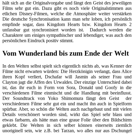
hält sich an die Originalvorgabe und fängt den Geist des jeweiligen
Films sehr gut ein. Dazu gibt es noch viele Originalstimmen aus
etlichen Disney-Filmen, welche die Atmosphäre weiter verstärken
Die deutsche Synchronisation kann man sehr loben, ich persönlich
empfinde sogar, dass Kingdom Hearts bzw. Kingdom Hearts 2
unfassbar gut synchronisiert worden ist. Dadurch werden die
Charaktere um einiges sympathischer und lebendiger, was auch den
persönlichen Eindruck positiv stimmt.
Vom Wunderland bis zum Ende der Welt
In den Welten selbst spielt sich eigentlich nichts ab, was Kenner der
Filme nicht erwarten würden: Die Herzkönigin verlangt, dass Alice
ihren Kopf verliert, Dschafar will Jasmin als seiner Frau und
Clayton jagt die Affen des Urwaldes. Der einzige Unterschied dabei
ist, das ihr euch in Form von Sora, Donald und Goofy in die
verschiedenen Filme einmischt und die Handlung mit beeinflusst.
Der Soundtrack von Yoko Shimomura fängt den Geist der
verschiedenen Filme sehr gut ein und macht ihn auch in Spielform
spürbar. Aber, so schön die Welten auch nachgebaut und mit vielen
Details verschönert worden sind, wirkt das Spiel sehr blass und
etwas farbarm, als hätte man eine graue Folie über den Bildschirm
geklebt. Die Welten in sich selber können einerseits ziemlich
unoriginell sein, wie z.B. bei Tarzan, wo alles nur aus Dschungel