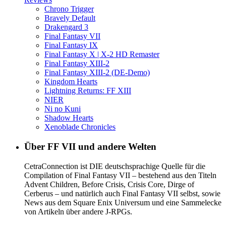
Chrono Trigger
Bravely Default
Drakengard 3
Final Fantasy VII
Final Fantasy IX
Final Fantasy X | X-2 HD Remaster
Final Fantasy XIII-2
Final Fantasy XIII-2 (DE-Demo)
Kingdom Hearts
Lightning Returns: FF XIII
NIER
Ni no Kuni
Shadow Hearts
Xenoblade Chronicles
Über FF VII und andere Welten
CetraConnection ist DIE deutschsprachige Quelle für die
Compilation of Final Fantasy VII – bestehend aus den Titeln
Advent Children, Before Crisis, Crisis Core, Dirge of
Cerberus – und natürlich auch Final Fantasy VII selbst, sowie
News aus dem Square Enix Universum und eine Sammelecke
von Artikeln über andere J-RPGs.