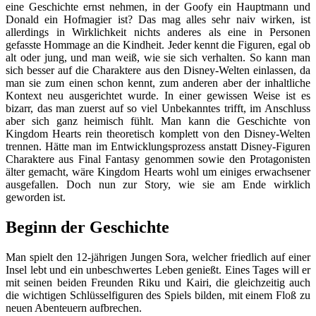
eine Geschichte ernst nehmen, in der Goofy ein Hauptmann und
Donald ein Hofmagier ist? Das mag alles sehr naiv wirken, ist
allerdings in Wirklichkeit nichts anderes als eine in Personen
gefasste Hommage an die Kindheit. Jeder kennt die Figuren, egal ob
alt oder jung, und man weiß, wie sie sich verhalten. So kann man
sich besser auf die Charaktere aus den Disney-Welten einlassen, da
man sie zum einen schon kennt, zum anderen aber der inhaltliche
Kontext neu ausgerichtet wurde. In einer gewissen Weise ist es
bizarr, das man zuerst auf so viel Unbekanntes trifft, im Anschluss
aber sich ganz heimisch fühlt. Man kann die Geschichte von
Kingdom Hearts rein theoretisch komplett von den Disney-Welten
trennen. Hätte man im Entwicklungsprozess anstatt Disney-Figuren
Charaktere aus Final Fantasy genommen sowie den Protagonisten
älter gemacht, wäre Kingdom Hearts wohl um einiges erwachsener
ausgefallen. Doch nun zur Story, wie sie am Ende wirklich
geworden ist.
Beginn der Geschichte
Man spielt den 12-jährigen Jungen Sora, welcher friedlich auf einer
Insel lebt und ein unbeschwertes Leben genießt. Eines Tages will er
mit seinen beiden Freunden Riku und Kairi, die gleichzeitig auch
die wichtigen Schlüsselfiguren des Spiels bilden, mit einem Floß zu
neuen Abenteuern aufbrechen.