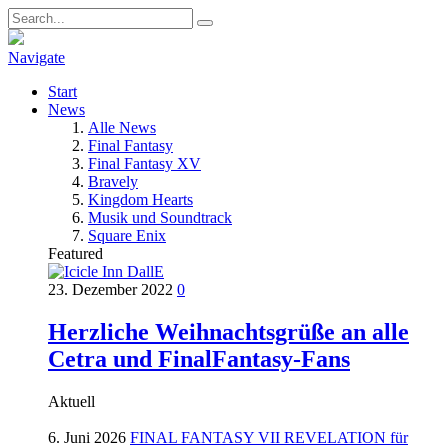
Navigate
Start
News
Alle News
Final Fantasy
Final Fantasy XV
Bravely
Kingdom Hearts
Musik und Soundtrack
Square Enix
Featured
23. Dezember 2022
0
Herzliche Weihnachtsgrüße an alle
Cetra und FinalFantasy-Fans
Aktuell
6. Juni 2026
FINAL FANTASY VII REVELATION für