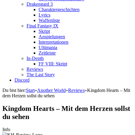
Drakengard 3
Charaktergeschichten
Lyrics
Waffenliste
Final Fantasy IX
Skript
Anspielungen
Interpretationen
Ultimania
Zeitleiste
In-Depth
FF VIII: Skript
Reviews
The Last Story
Discord
Du bist hier:
Start
»
Another World
»
Reviews
»
Kingdom Hearts – Mit
dem Herzen sollst du sehen
Kingdom Hearts – Mit dem Herzen sollst
du sehen
Info