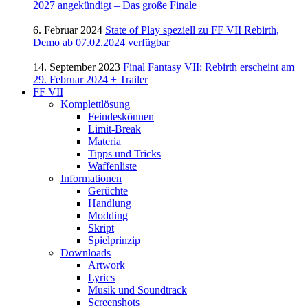
2027 angekündigt – Das große Finale
6. Februar 2024
State of Play speziell zu FF VII Rebirth,
Demo ab 07.02.2024 verfügbar
14. September 2023
Final Fantasy VII: Rebirth erscheint am
29. Februar 2024 + Trailer
FF VII
Komplettlösung
Feindeskönnen
Limit-Break
Materia
Tipps und Tricks
Waffenliste
Informationen
Gerüchte
Handlung
Modding
Skript
Spielprinzip
Downloads
Artwork
Lyrics
Musik und Soundtrack
Screenshots