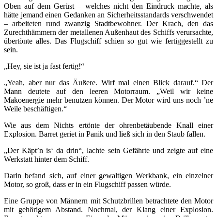
Oben auf dem Gerüst – welches nicht den Eindruck machte, als
hätte jemand einen Gedanken an Sicherheitsstandards verschwendet
– arbeiteten rund zwanzig Stadtbewohner. Der Krach, den das
Zurechthämmern der metallenen Außenhaut des Schiffs verursachte,
übertönte alles. Das Flugschiff schien so gut wie fertiggestellt zu
sein.
„Hey, sie ist ja fast fertig!“
„Yeah, aber nur das Äußere. Wirf mal einen Blick darauf.“ Der
Mann deutete auf den leeren Motorraum. „Weil wir keine
Makoenergie mehr benutzen können. Der Motor wird uns noch ’ne
Weile beschäftigen.“
Wie aus dem Nichts ertönte der ohrenbetäubende Knall einer
Explosion. Barret geriet in Panik und ließ sich in den Staub fallen.
„Der Käpt’n is‘ da drin“, lachte sein Gefährte und zeigte auf eine
Werkstatt hinter dem Schiff.
Darin befand sich, auf einer gewaltigen Werkbank, ein einzelner
Motor, so groß, dass er in ein Flugschiff passen würde.
Eine Gruppe von Männern mit Schutzbrillen betrachtete den Motor
mit gehörigem Abstand. Nochmal, der Klang einer Explosion.