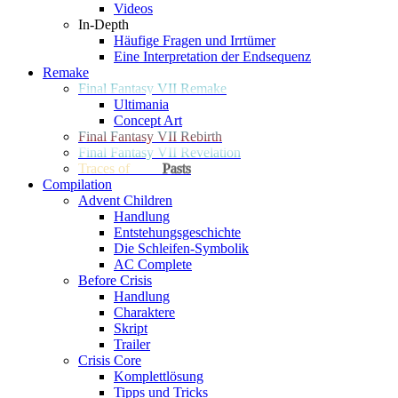
Videos
In-Depth
Häufige Fragen und Irrtümer
Eine Interpretation der Endsequenz
Remake
Final Fantasy VII Remake
Ultimania
Concept Art
Final Fantasy VII Rebirth
Final Fantasy VII Revelation
Traces of
Two
Pasts
Compilation
Advent Children
Handlung
Entstehungsgeschichte
Die Schleifen-Symbolik
AC Complete
Before Crisis
Handlung
Charaktere
Skript
Trailer
Crisis Core
Komplettlösung
Tipps und Tricks