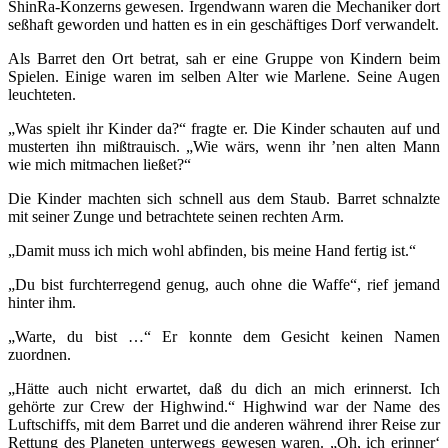
ShinRa-Konzerns gewesen. Irgendwann waren die Mechaniker dort
seßhaft geworden und hatten es in ein geschäftiges Dorf verwandelt.
Als Barret den Ort betrat, sah er eine Gruppe von Kindern beim
Spielen. Einige waren im selben Alter wie Marlene. Seine Augen
leuchteten.
„Was spielt ihr Kinder da?“ fragte er. Die Kinder schauten auf und
musterten ihn mißtrauisch. „Wie wärs, wenn ihr ’nen alten Mann
wie mich mitmachen ließet?“
Die Kinder machten sich schnell aus dem Staub. Barret schnalzte
mit seiner Zunge und betrachtete seinen rechten Arm.
„Damit muss ich mich wohl abfinden, bis meine Hand fertig ist.“
„Du bist furchterregend genug, auch ohne die Waffe“, rief jemand
hinter ihm.
„Warte, du bist …“ Er konnte dem Gesicht keinen Namen
zuordnen.
„Hätte auch nicht erwartet, daß du dich an mich erinnerst. Ich
gehörte zur Crew der Highwind.“ Highwind war der Name des
Luftschiffs, mit dem Barret und die anderen während ihrer Reise zur
Rettung des Planeten unterwegs gewesen waren. „Oh, ich erinner‘