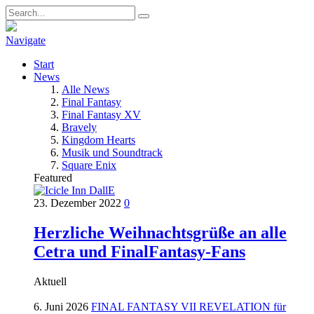
Navigate
Start
News
Alle News
Final Fantasy
Final Fantasy XV
Bravely
Kingdom Hearts
Musik und Soundtrack
Square Enix
Featured
23. Dezember 2022
0
Herzliche Weihnachtsgrüße an alle
Cetra und FinalFantasy-Fans
Aktuell
6. Juni 2026
FINAL FANTASY VII REVELATION für