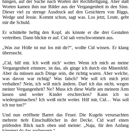
hängen, auf der Suche nach Worten der Rechtfertigung. Aber statt
Worten kamen ihm nur Bilder aus der Vergangenheit in den Sinn.
Dieser viel zu strenge Ausdruck auf den Gesichtern von Biggs,
Wedge und Jessie. Kommt schon, sagt was. Los jetzt, Leute, gebt
mir die Schuld.
Er schüttelte heftig den Kopf, als könnte er die drei Gestalten
vertreiben. Dann blickte er auf. Cid sah verschwommen aus.
„Was zur Hölle ist nur los mit dir?“, wollte Cid wissen. Er klang
überrascht.
„Cid, hilf mir. Ich weiß nich‘ weiter. Wenn ich mich an meine
Vergangenheit erinnere, ist das, als ginge ich durch ein Minenfeld.
Aber da müssen auch Dinge sein, die richtig waren. Aber welche,
was davon war richtig? Was falsch? Wie soll ich mich jetzt
verhalten? Nein, ich will mich ändern. Darf ich das nicht, wegen
meiner Vergangenheit? Ne? Muss ich diese Waffe am meinem Arm
lassen und weiter Kinder erschrecken? Kann ich so
wiedergutmachen? Ich weiß nicht weiter. Hilf mir, Cid… Was soll
ich nur tun?“
Und nun eröffnete Barret das Feuer. Die Kugeln verursachten
mehrere tiefe Einschußlöcher in der Decke. Cid warf einen
prüfenden Blick nach oben und meinte: „Naja, für den Anfang
könntest du das ausbessern.“