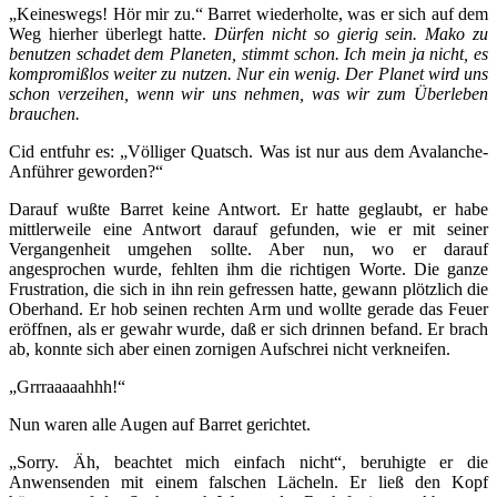
„Keineswegs! Hör mir zu.“ Barret wiederholte, was er sich auf dem
Weg hierher überlegt hatte.
Dürfen nicht so gierig sein. Mako zu
benutzen schadet dem Planeten, stimmt schon. Ich mein ja nicht, es
kompromißlos weiter zu nutzen. Nur ein wenig. Der Planet wird uns
schon verzeihen, wenn wir uns nehmen, was wir zum Überleben
brauchen.
Cid entfuhr es: „Völliger Quatsch. Was ist nur aus dem Avalanche-
Anführer geworden?“
Darauf wußte Barret keine Antwort. Er hatte geglaubt, er habe
mittlerweile eine Antwort darauf gefunden, wie er mit seiner
Vergangenheit umgehen sollte. Aber nun, wo er darauf
angesprochen wurde, fehlten ihm die richtigen Worte. Die ganze
Frustration, die sich in ihn rein gefressen hatte, gewann plötzlich die
Oberhand. Er hob seinen rechten Arm und wollte gerade das Feuer
eröffnen, als er gewahr wurde, daß er sich drinnen befand. Er brach
ab, konnte sich aber einen zornigen Aufschrei nicht verkneifen.
„Grrraaaaahhh!“
Nun waren alle Augen auf Barret gerichtet.
„Sorry. Äh, beachtet mich einfach nicht“, beruhigte er die
Anwensenden mit einem falschen Lächeln. Er ließ den Kopf