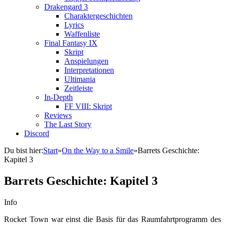
Drakengard 3
Charaktergeschichten
Lyrics
Waffenliste
Final Fantasy IX
Skript
Anspielungen
Interpretationen
Ultimania
Zeitleiste
In-Depth
FF VIII: Skript
Reviews
The Last Story
Discord
Du bist hier:
Start
»
On the Way to a Smile
»
Barrets Geschichte:
Kapitel 3
Barrets Geschichte: Kapitel 3
Info
Rocket Town war einst die Basis für das Raumfahrtprogramm des