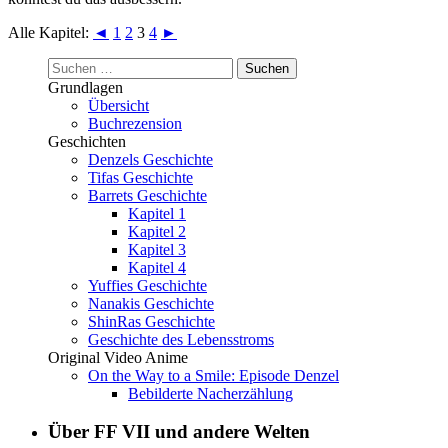
Alle Kapitel:
◄
1
2
3
4
►
Suchen
nach:
Grundlagen
Übersicht
Buchrezension
Geschichten
Denzels Geschichte
Tifas Geschichte
Barrets Geschichte
Kapitel 1
Kapitel 2
Kapitel 3
Kapitel 4
Yuffies Geschichte
Nanakis Geschichte
ShinRas Geschichte
Geschichte des Lebensstroms
Original Video Anime
On the Way to a Smile: Episode Denzel
Bebilderte Nacherzählung
Über FF VII und andere Welten