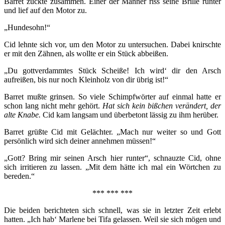
Barret zuckte zusammen. Einer der Männer riss seine Brille runter
und lief auf den Motor zu.
„Hundesohn!“
Cid lehnte sich vor, um den Motor zu untersuchen. Dabei knirschte
er mit den Zähnen, als wollte er ein Stück abbeißen.
„Du gottverdammtes Stück Scheiße! Ich wird‘ dir den Arsch
aufreißen, bis nur noch Kleinholz von dir übrig ist!“
Barret mußte grinsen. So viele Schimpfwörter auf einmal hatte er
schon lang nicht mehr gehört.
Hat sich kein bißchen verändert, der
alte Knabe.
Cid kam langsam und überbetont lässig zu ihm herüber.
Barret grüßte Cid mit Gelächter. „Mach nur weiter so und Gott
persönlich wird sich deiner annehmen müssen!“
„Gott? Bring mir seinen Arsch hier runter“, schnauzte Cid, ohne
sich irritieren zu lassen. „Mit dem hätte ich mal ein Wörtchen zu
bereden.“
*** *** ***
Die beiden berichteten sich schnell, was sie in letzter Zeit erlebt
hatten. „Ich hab‘ Marlene bei Tifa gelassen. Weil sie sich mögen und