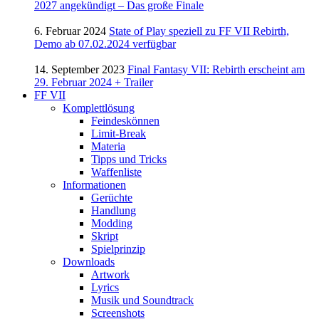
2027 angekündigt – Das große Finale
6. Februar 2024
State of Play speziell zu FF VII Rebirth,
Demo ab 07.02.2024 verfügbar
14. September 2023
Final Fantasy VII: Rebirth erscheint am
29. Februar 2024 + Trailer
FF VII
Komplettlösung
Feindeskönnen
Limit-Break
Materia
Tipps und Tricks
Waffenliste
Informationen
Gerüchte
Handlung
Modding
Skript
Spielprinzip
Downloads
Artwork
Lyrics
Musik und Soundtrack
Screenshots