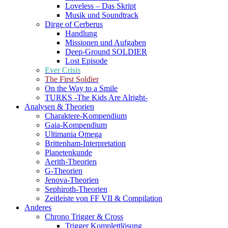
Loveless – Das Skript
Musik und Soundtrack
Dirge of Cerberus
Handlung
Missionen und Aufgaben
Deep-Ground SOLDIER
Lost Episode
Ever Crisis
The First Soldier
On the Way to a Smile
TURKS -The Kids Are Alright-
Analysen & Theorien
Charaktere-Kompendium
Gaia-Kompendium
Ultimania Omega
Brittenham-Interpretation
Planetenkunde
Aerith-Theorien
G-Theorien
Jenova-Theorien
Sephiroth-Theorien
Zeitleiste von FF VII & Compilation
Anderes
Chrono Trigger & Cross
Trigger Komplettlösung