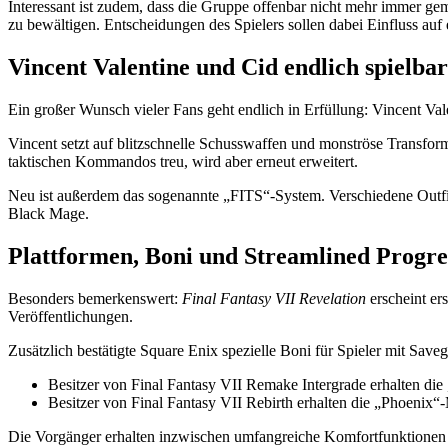
Interessant ist zudem, dass die Gruppe offenbar nicht mehr immer ge
zu bewältigen. Entscheidungen des Spielers sollen dabei Einfluss auf
Vincent Valentine und Cid endlich spielbar
Ein großer Wunsch vieler Fans geht endlich in Erfüllung:
Vincent Val
Vincent setzt auf blitzschnelle Schusswaffen und monströse Transfor
taktischen Kommandos treu, wird aber erneut erweitert.
Neu ist außerdem das sogenannte „FITS“-System. Verschiedene Outf
Black Mage.
Plattformen, Boni und Streamlined Progre
Besonders bemerkenswert:
Final Fantasy VII Revelation
erscheint er
Veröffentlichungen.
Zusätzlich bestätigte Square Enix spezielle Boni für Spieler mit Sav
Besitzer von
Final Fantasy VII Remake Intergrade
erhalten di
Besitzer von
Final Fantasy VII Rebirth
erhalten die „Phoenix“-
Die Vorgänger erhalten inzwischen umfangreiche Komfortfunktionen 