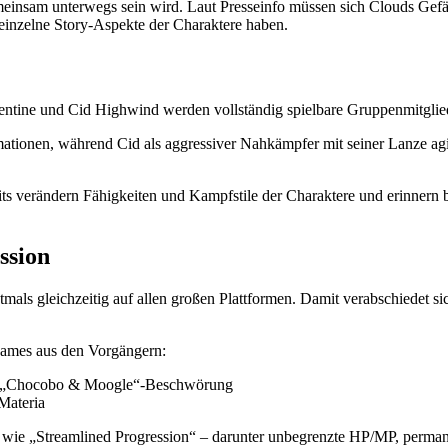
meinsam unterwegs sein wird. Laut Presseinfo müssen sich Clouds Gefäh
 einzelne Story-Aspekte der Charaktere haben.
entine
und
Cid Highwind
werden vollständig spielbare Gruppenmitglie
mationen, während Cid als aggressiver Nahkämpfer mit seiner Lanze ag
its verändern Fähigkeiten und Kampfstile der Charaktere und erinne
ssion
stmals gleichzeitig auf allen großen Plattformen. Damit verabschiedet s
egames aus den Vorgängern:
e „Chocobo & Moogle“-Beschwörung
Materia
wie „Streamlined Progression“ – darunter unbegrenzte HP/MP, permane