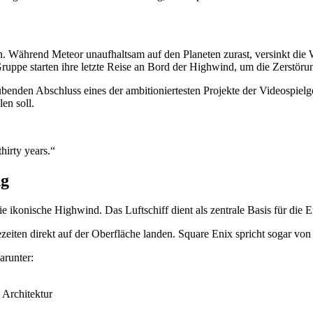
. Während Meteor unaufhaltsam auf den Planeten zurast, versinkt die W
ppe starten ihre letzte Reise an Bord der Highwind, um die Zerstörun
aubenden Abschluss eines der ambitioniertesten Projekte der Videospiel
en soll.
hirty years.“
ng
 die ikonische Highwind. Das Luftschiff dient als zentrale Basis für d
zeiten direkt auf der Oberfläche landen. Square Enix spricht sogar von
arunter:
n Architektur