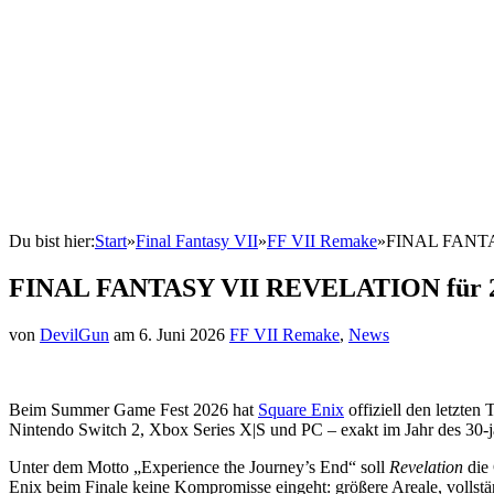
Final Fantasy IX
Skript
Anspielungen
Interpretationen
Ultimania
Zeitleiste
In-Depth
FF VIII: Skript
Reviews
The Last Story
Discord
Du bist hier:
Start
»
Final Fantasy VII
»
FF VII Remake
»
FINAL FANTAS
FINAL FANTASY VII REVELATION für 202
von
DevilGun
am
6. Juni 2026
FF VII Remake
,
News
Beim
Summer Game Fest 2026
hat
Square Enix
offiziell den letzten
Nintendo Switch 2, Xbox Series X|S und PC – exakt im Jahr des 30-j
Unter dem Motto „Experience the Journey’s End“ soll
Revelation
die 
Enix beim Finale keine Kompromisse eingeht: größere Areale, vollstä