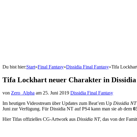
Final Fantasy IX
Skript
Anspielungen
Interpretationen
Ultimania
Zeitleiste
In-Depth
FF VIII: Skript
Reviews
The Last Story
Discord
Du bist hier:
Start
»
Final Fantasy
»
Dissidia Final Fantasy
»
Tifa Lockhar
Tifa Lockhart neuer Charakter in Dissidi
von
Zero_Alpha
am
25. Juni 2019
Dissidia Final Fantasy
Im heutigen Videostream über Updates zum Beat’em Up
Dissidia NT
Juni zur Verfügung. Für Dissidia NT auf PS4 kann man sie ab dem
03
Hier Tifas offizielles CG-Artwork aus
Dissidia NT
, das von der Famit