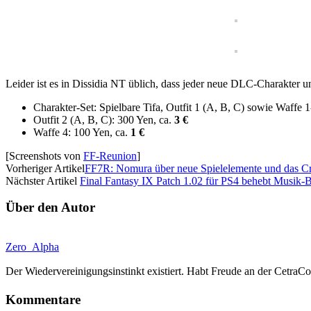
Leider ist es in Dissidia NT üblich, dass jeder neue DLC-Charakter u
Charakter-Set: Spielbare Tifa, Outfit 1 (A, B, C) sowie Waffe 
Outfit 2 (A, B, C): 300 Yen, ca.
3 €
Waffe 4: 100 Yen, ca.
1 €
[Screenshots von
FF-Reunion
]
Vorheriger Artikel
FF7R: Nomura über neue Spielelemente und das C
Nächster Artikel
Final Fantasy IX Patch 1.02 für PS4 behebt Musik-
Über den Autor
Zero_Alpha
Der Wiedervereinigungsinstinkt existiert. Ha
Kommentare