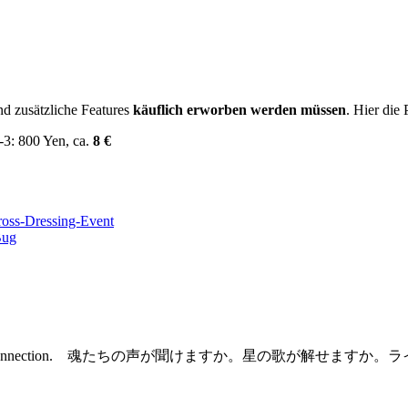
nd zusätzliche Features
käuflich erworben werden müssen
. Hier die 
1-3: 800 Yen, ca.
8 €
ross-Dressing-Event
Bug
bt Freude an der CetraConnection. 魂たちの声が聞けますか。