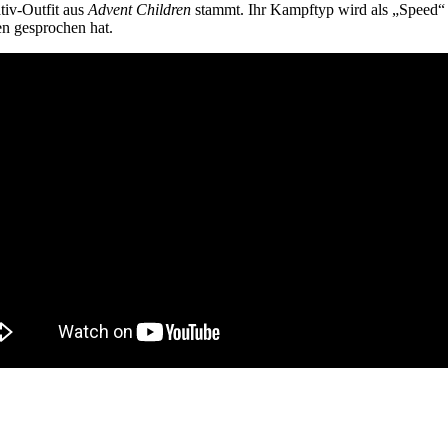
ativ-Outfit aus
Advent Children
stammt. Ihr Kampftyp wird als „Speed“ mi
en gesprochen hat.